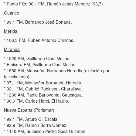
Víctimas del régimen dictatorial de Chávez desde que tomó el
* Punto Fijo: 96,1 FM, Ramón Jesús Mendez (93,7)
poder hasta el 31 de diciembre de 2009
Guárico
Víctimas inocentes de la violencia castrista del 4 de Febrero de
* 99,1 FM, Bernando José Donaire.
1992
Mérida
¡¡¡Miserable traidor, mira a tu pueblo!!! (Despicable traitor, look a
* 106,3 FM, Rubén Antonio Chirinos.
your country!!!)
Miranda
Fotos
* 1520 AM, Guillermo Obel Mejías.
* Emisora FM, Guillermo Obel Mejías.
Versos
* 1550 AM, Monseñor Bernando Heredia (extinción por
fallecimiento).
Cuentos
* 97,1 FM, Monseñor Bernando Heredia.
* 92,1 FM, Gabriel Robinson, Charallave.
Videos
* 1230 AM, Radio Barlovento, Caucagua.
* 96,9 FM, Carlos Herci, El Hatillo.
Chistes
Nueva Esparta (Porlamar)
* 99,1 FM, Arturo Gil Escala.
* 92,9 FM, Ramón Borra Gómez.
* 1140 AM, Sucesión Pedro Sosa Guzmán.