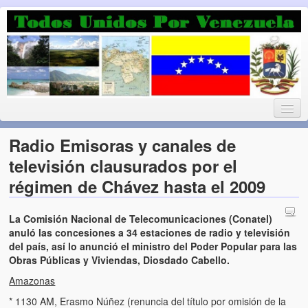
Luchando por la Democracia
Fuera el chavismo, la peor peste que le ha caido a esta tierra
Radio Emisoras y canales de
televisión clausurados por el
régimen de Chávez hasta el 2009
Home
¡Bienvenido!
La Comisión Nacional de Telecomunicaciones (Conatel)
anuló las concesiones a 34 estaciones de radio y televisión
Todos Unidos por Venezuela te da la bienvenida a éste nuestro
del país, así lo anunció el ministro del Poder Popular para las
Blog. (Todos Unidos por Venezuela welcomes you to our Blog)
Obras Públicas y Viviendas, Diosdado Cabello.
Amazonas
Acerca de este blog (About this Blog)
* 1130 AM, Erasmo Núñez (renuncia del título por omisión de la