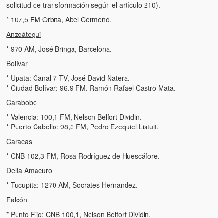
Artículos
solicitud de transformación según el artículo 210).
* 107,5 FM Orbita, Abel Cermeño.
El Tipo y los Rojos en Los Teques (The Jerk and the Reds in Lo
Teques)
Anzoátegui
* 970 AM, José Bringa, Barcelona.
Hablé con Chavistas (I spoke with chavistas)
Bolívar
La burla del Chavez “tan amante de los niños” (The mockery of
* Upata: Canal 7 TV, José David Natera.
Chavez “such a children lover”)
* Ciudad Bolívar: 96,9 FM, Ramón Rafael Castro Mata.
Los niños de las calles de Venezuela (Children of the streets of
Carabobo
Venezuela)
* Valencia: 100,1 FM, Nelson Belfort Dividin.
* Puerto Cabello: 98,3 FM, Pedro Ezequiel Listuit.
Luis y El Mono… en armas (Luis and El Mono… armed)
Caracas
Puente Llaguno, Miraflores… ¿y Lina?
* CNB 102,3 FM, Rosa Rodríguez de Huescáfore.
Delta Amacuro
Radio Emisoras y canales de televisión clausurados por el régi
de Chávez hasta el 2009
* Tucupita: 1270 AM, Socrates Hernandez.
Falcón
Victimas del 11 de abril de 2002
* Punto Fijo: CNB 100,1, Nelson Belfort Dividin.