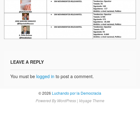
Artículos
El Tipo y los Rojos en Los Teques (The Jerk and the Reds in Lo
Teques)
Hablé con Chavistas (I spoke with chavistas)
La burla del Chavez “tan amante de los niños” (The mockery of
Chavez “such a children lover”)
LEAVE A REPLY
Los niños de las calles de Venezuela (Children of the streets of
Venezuela)
You must be
logged in
to post a comment.
Luis y El Mono… en armas (Luis and El Mono… armed)
© 2026
Luchando por la Democracia
Puente Llaguno, Miraflores… ¿y Lina?
Powered By
WordPress
|
Voyage Theme
Radio Emisoras y canales de televisión clausurados por el régi
de Chávez hasta el 2009
Victimas del 11 de abril de 2002