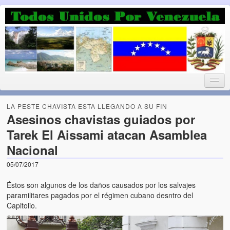
Luchando por la Democracia
Fuera el chavismo, la peor peste que le ha caido a esta tierra
LA PESTE CHAVISTA ESTA LLEGANDO A SU FIN
Asesinos chavistas guiados por
Tarek El Aissami atacan Asamblea
Home
Nacional
¡Bienvenido!
05/07/2017
Todos Unidos por Venezuela te da la bienvenida a éste nuestro
Éstos son algunos de los daños causados por los salvajes
Blog. (Todos Unidos por Venezuela welcomes you to our Blog)
paramilitares pagados por el régimen cubano desntro del
Capitolio.
Acerca de este blog (About this Blog)