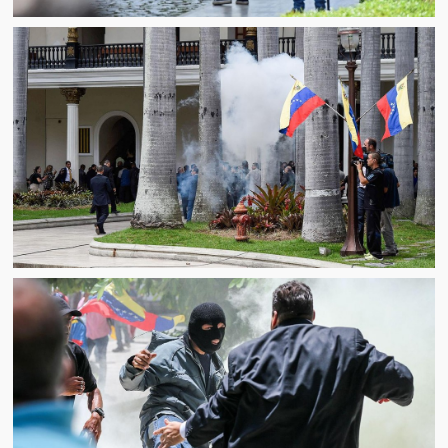
Víctimas del régimen dictatorial de Chávez desde que tomó el
poder hasta el 31 de diciembre de 2009
Víctimas inocentes de la violencia castrista del 4 de Febrero de
1992
¡¡¡Miserable traidor, mira a tu pueblo!!! (Despicable traitor, look a
your country!!!)
Fotos
Versos
Cuentos
Videos
Chistes