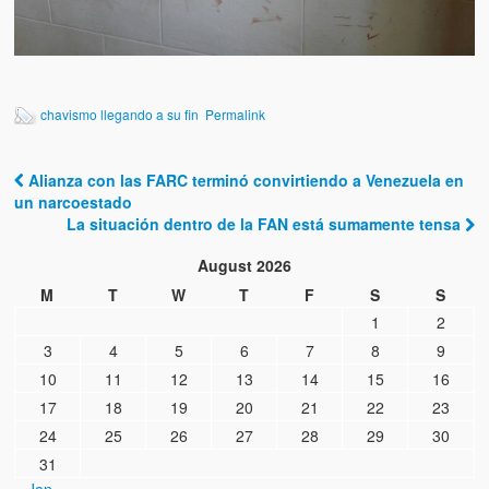
chavismo llegando a su fin
Permalink
Alianza con las FARC terminó convirtiendo a Venezuela en
Post navigation
un narcoestado
La situación dentro de la FAN está sumamente tensa
August 2026
M
T
W
T
F
S
S
1
2
3
4
5
6
7
8
9
10
11
12
13
14
15
16
17
18
19
20
21
22
23
24
25
26
27
28
29
30
31