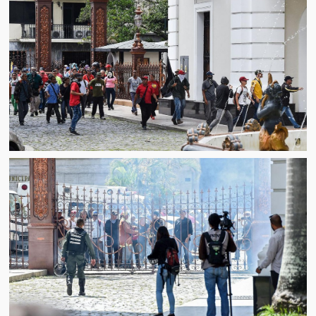
Artículos
El Tipo y los Rojos en Los Teques (The Jerk and the Reds in Lo
Teques)
Hablé con Chavistas (I spoke with chavistas)
La burla del Chavez “tan amante de los niños” (The mockery of
Chavez “such a children lover”)
Los niños de las calles de Venezuela (Children of the streets of
Venezuela)
Luis y El Mono… en armas (Luis and El Mono… armed)
Puente Llaguno, Miraflores… ¿y Lina?
Radio Emisoras y canales de televisión clausurados por el régi
de Chávez hasta el 2009
Victimas del 11 de abril de 2002