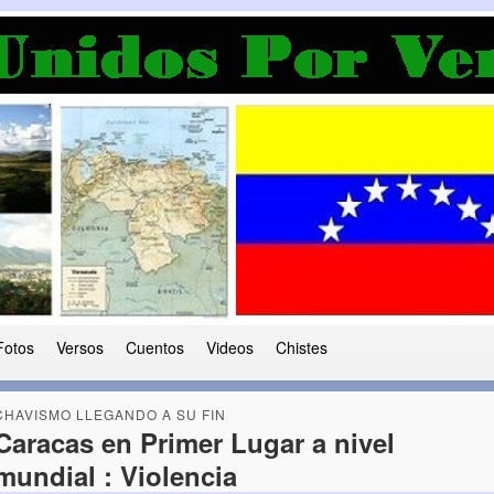
a Democracia
 le ha caido a esta tierra
Fotos
Versos
Cuentos
Videos
Chistes
CHAVISMO LLEGANDO A SU FIN
Caracas en Primer Lugar a nivel
mundial : Violencia