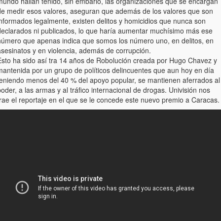
mundo hallan tenido, sin embarlo, las organizaciones que se encargan
de medir esos valores, aseguran que además de los valores que son
informados legalmente, existen delitos y homicidios que nunca son
declarados ni publicados, lo que haría aumentar muchísimo más ese
número que apenas indica que somos los número uno, en delitos, en
asesinatos y en violencia, además de corrupción.
Esto ha sido así tra 14 años de Robolución creada por Hugo Chavez y
mantenida por un grupo de políticos delincuentes que aun hoy en día
teniendo menos del 40 % del apoyo popular, se mantienen aferrados al
oder, a las armas y al tráfico internacional de drogas. Univisión nos
trae el reportaje en el que se le concede este nuevo premio a Caracas.