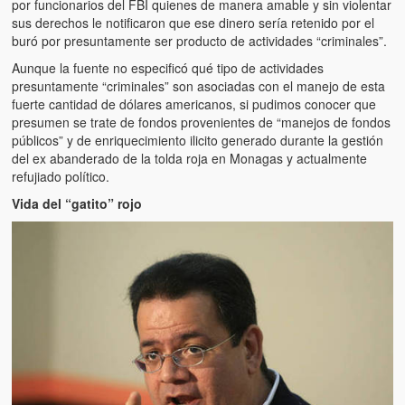
Víctimas del régimen dictatorial de Chávez desde que tomó el
por funcionarios del FBI quienes de manera amable y sin violentar
poder hasta el 31 de diciembre de 2009
sus derechos le notificaron que ese dinero sería retenido por el
buró por presuntamente ser producto de actividades “criminales”.
Víctimas inocentes de la violencia castrista del 4 de Febrero de
Aunque la fuente no especificó qué tipo de actividades
1992
presuntamente “criminales” son asociadas con el manejo de esta
fuerte cantidad de dólares americanos, si pudimos conocer que
¡¡¡Miserable traidor, mira a tu pueblo!!! (Despicable traitor, look a
presumen se trate de fondos provenientes de “manejos de fondos
your country!!!)
públicos” y de enriquecimiento ilicito generado durante la gestión
del ex abanderado de la tolda roja en Monagas y actualmente
Fotos
refujiado político.
Vida del “gatito” rojo
Versos
Cuentos
Videos
Chistes