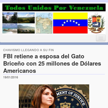
Luchando por la Democracia
Fuera el chavismo, la peor peste que le ha caido a esta tierra
CHAVISMO LLEGANDO A SU FIN
FBI retiene a esposa del Gato
Briceño con 25 millones de Dólares
Home
Americanos
¡Bienvenido!
19/01/2016
Todos Unidos por Venezuela te da la bienvenida a éste nuestro
Blog. (Todos Unidos por Venezuela welcomes you to our Blog)
Acerca de este blog (About this Blog)