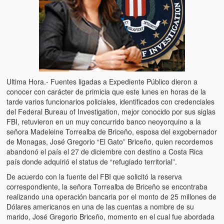
Artículos
El Tipo y los Rojos en Los Teques (The Jerk and the Reds in Lo
Teques)
Hablé con Chavistas (I spoke with chavistas)
La burla del Chavez “tan amante de los niños” (The mockery of
Ultima Hora.- Fuentes ligadas a Expediente Público dieron a
Chavez “such a children lover”)
conocer con carácter de primicia que este lunes en horas de la
tarde varios funcionarios policiales, identificados con credenciales
Los niños de las calles de Venezuela (Children of the streets of
del Federal Bureau of Investigation, mejor conocido por sus siglas
Venezuela)
FBI, retuvieron en un muy concurrido banco neoyorquino a la
señora Madeleine Torrealba de Briceño, esposa del exgobernador
Luis y El Mono… en armas (Luis and El Mono… armed)
de Monagas, José Gregorio “El Gato” Briceño, quien recordemos
abandonó el país el 27 de diciembre con destino a Costa Rica
Puente Llaguno, Miraflores… ¿y Lina?
país donde adquirió el status de “refugiado territorial”.
Radio Emisoras y canales de televisión clausurados por el régi
De acuerdo con la fuente del FBI que solicitó la reserva
de Chávez hasta el 2009
correspondiente, la señora Torrealba de Briceño se encontraba
realizando una operación bancaria por el monto de 25 millones de
Victimas del 11 de abril de 2002
Dólares americanos en una de las cuentas a nombre de su
marido, José Gregorio Briceño, momento en el cual fue abordada