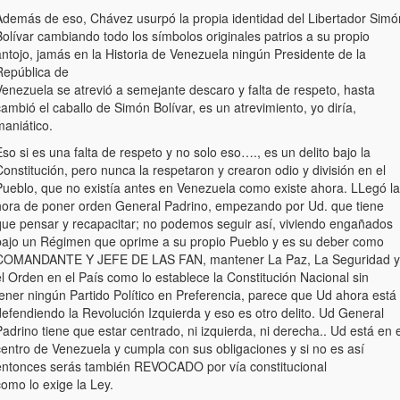
Además de eso, Chávez usurpó la propia identidad del Libertador Simó
olívar cambiando todo los símbolos originales patrios a su propio
ntojo, jamás en la Historia de Venezuela ningún Presidente de la
República de
Venezuela se atrevió a semejante descaro y falta de respeto, hasta
ambió el caballo de Simón Bolívar, es un atrevimiento, yo diría,
maniático.
so si es una falta de respeto y no solo eso…., es un delito bajo la
onstitución, pero nunca la respetaron y crearon odio y división en el
Pueblo, que no existía antes en Venezuela como existe ahora. LLegó la
hora de poner orden General Padrino, empezando por Ud. que tiene
que pensar y recapacitar; no podemos seguir así, viviendo engañados
bajo un Régimen que oprime a su propio Pueblo y es su deber como
COMANDANTE Y JEFE DE LAS FAN, mantener La Paz, La Seguridad y
l Orden en el País como lo establece la Constitución Nacional sin
tener ningún Partido Político en Preferencia, parece que Ud ahora está
defendiendo la Revolución Izquierda y eso es otro delito. Ud General
adrino tiene que estar centrado, ni izquierda, ni derecha.. Ud está en e
centro de Venezuela y cumpla con sus obligaciones y si no es así
entonces serás también REVOCADO por vía constitucional
omo lo exige la Ley.