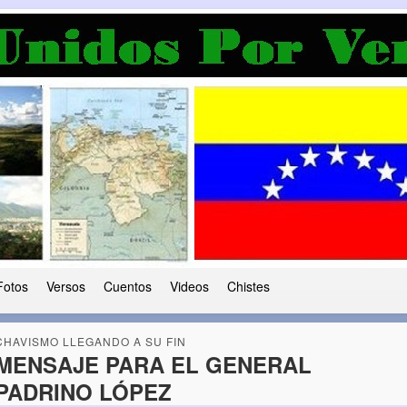
a Democracia
 le ha caido a esta tierra
Fotos
Versos
Cuentos
Videos
Chistes
CHAVISMO LLEGANDO A SU FIN
MENSAJE PARA EL GENERAL
PADRINO LÓPEZ