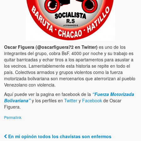
Víctimas del régimen dictatorial de Chávez desde que tomó el
poder hasta el 31 de diciembre de 2009
Víctimas inocentes de la violencia castrista del 4 de Febrero de
1992
¡¡¡Miserable traidor, mira a tu pueblo!!! (Despicable traitor, look a
your country!!!)
Oscar Figuera (@oscarfiguera72 en Twitter)
es uno de los
integrantes del grupo, cobra BsF. 4000 por noche y su trabajo es
Fotos
quitar barricadas y echar tiros a los apartamentos para asustar a
los vecinos. Lamentablemente esta historia se repite en todo el
Versos
país. Colectivos armados y grupos violentos como la fuerza
motorizada bolivariana son mercenarios que aterrorizan al pueblo
Venezolano con violencia.
Cuentos
Aquí puede ver la pagina en facebook de la
“Fuerza Motorizada
Videos
Bolivariana”
y los perfiles en
Twitter
y
Facebook
de Oscar
Figuera.
Chistes
Permalink
En mi opinón todos los chavistas son enfermos