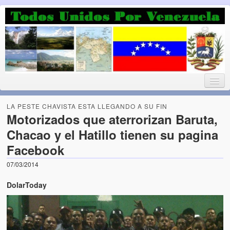
Luchando por la Democracia
Fuera el chavismo, la peor peste que le ha caido a esta tierra
LA PESTE CHAVISTA ESTA LLEGANDO A SU FIN
Motorizados que aterrorizan Baruta,
Chacao y el Hatillo tienen su pagina
Home
Facebook
¡Bienvenido!
07/03/2014
Todos Unidos por Venezuela te da la bienvenida a éste nuestro
DolarToday
Blog. (Todos Unidos por Venezuela welcomes you to our Blog)
Acerca de este blog (About this Blog)