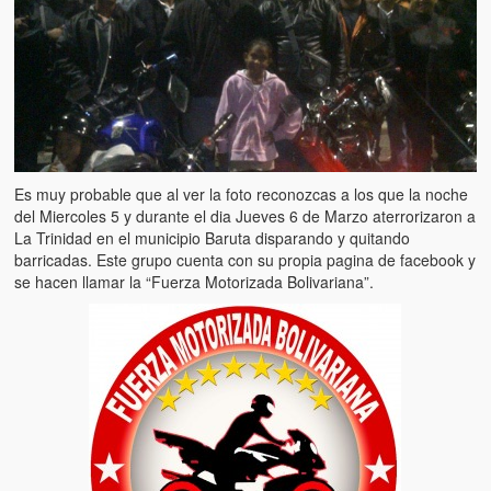
Artículos
El Tipo y los Rojos en Los Teques (The Jerk and the Reds in Lo
Teques)
Hablé con Chavistas (I spoke with chavistas)
La burla del Chavez “tan amante de los niños” (The mockery of
Chavez “such a children lover”)
Es muy probable que al ver la foto reconozcas a los que la noche
del Miercoles 5 y durante el dia Jueves 6 de Marzo aterrorizaron a
Los niños de las calles de Venezuela (Children of the streets of
La Trinidad en el municipio Baruta disparando y quitando
Venezuela)
barricadas. Este grupo cuenta con su propia pagina de facebook y
se hacen llamar la “Fuerza Motorizada Bolivariana”.
Luis y El Mono… en armas (Luis and El Mono… armed)
Puente Llaguno, Miraflores… ¿y Lina?
Radio Emisoras y canales de televisión clausurados por el régi
de Chávez hasta el 2009
Victimas del 11 de abril de 2002