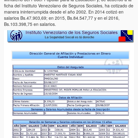
Víctimas del régimen dictatorial de Chávez desde que tomó el
ficha del Instituto Venezolano de Seguros Sociales, ha cotizado de
poder hasta el 31 de diciembre de 2009
manera ininterrumpida desde el año 2002. En 2014 cotizó en
salarios Bs.47.903,69; en 2015, Bs.84.547,77 y en el 2016,
Víctimas inocentes de la violencia castrista del 4 de Febrero de
Bs.103.398,75 en salarios.
1992
¡¡¡Miserable traidor, mira a tu pueblo!!! (Despicable traitor, look a
your country!!!)
Fotos
Versos
Cuentos
Videos
Chistes