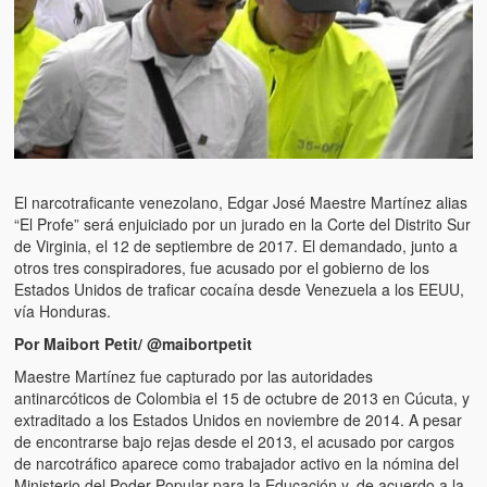
Artículos
El Tipo y los Rojos en Los Teques (The Jerk and the Reds in Lo
Teques)
Hablé con Chavistas (I spoke with chavistas)
La burla del Chavez “tan amante de los niños” (The mockery of
Chavez “such a children lover”)
El narcotraficante venezolano, Edgar José Maestre Martínez alias
“El Profe” será enjuiciado por un jurado en la Corte del Distrito Sur
Los niños de las calles de Venezuela (Children of the streets of
de Virginia, el 12 de septiembre de 2017. El demandado, junto a
Venezuela)
otros tres conspiradores, fue acusado por el gobierno de los
Estados Unidos de traficar cocaína desde Venezuela a los EEUU,
Luis y El Mono… en armas (Luis and El Mono… armed)
vía Honduras.
Puente Llaguno, Miraflores… ¿y Lina?
Por Maibort Petit/ @maibortpetit
Maestre Martínez fue capturado por las autoridades
Radio Emisoras y canales de televisión clausurados por el régi
antinarcóticos de Colombia el 15 de octubre de 2013 en Cúcuta, y
de Chávez hasta el 2009
extraditado a los Estados Unidos en noviembre de 2014. A pesar
de encontrarse bajo rejas desde el 2013, el acusado por cargos
Victimas del 11 de abril de 2002
de narcotráfico aparece como trabajador activo en la nómina del
Ministerio del Poder Popular para la Educación y, de acuerdo a la