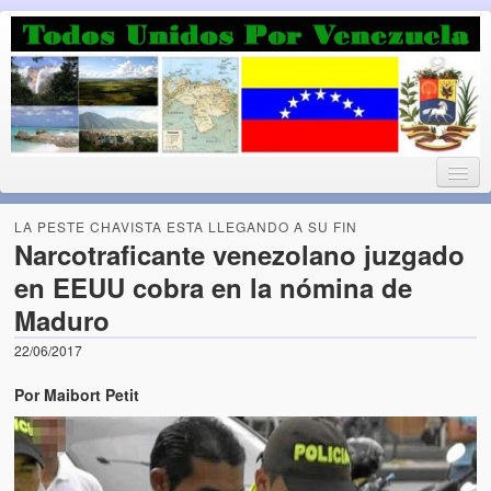
Luchando por la Democracia
Fuera el chavismo, la peor peste que le ha caido a esta tierra
LA PESTE CHAVISTA ESTA LLEGANDO A SU FIN
Narcotraficante venezolano juzgado
en EEUU cobra en la nómina de
Home
Maduro
¡Bienvenido!
22/06/2017
Todos Unidos por Venezuela te da la bienvenida a éste nuestro
Por Maibort Petit
Blog. (Todos Unidos por Venezuela welcomes you to our Blog)
Acerca de este blog (About this Blog)