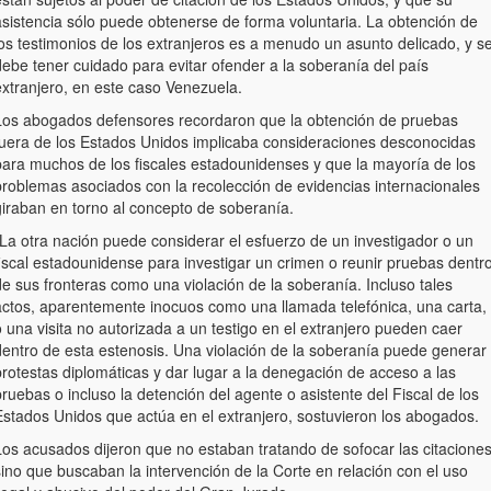
asistencia sólo puede obtenerse de forma voluntaria. La obtención de
los testimonios de los extranjeros es a menudo un asunto delicado, y s
ebe tener cuidado para evitar ofender a la soberanía del país
extranjero, en este caso Venezuela.
Los abogados defensores recordaron que la obtención de pruebas
fuera de los Estados Unidos implicaba consideraciones desconocidas
para muchos de los fiscales estadounidenses y que la mayoría de los
problemas asociados con la recolección de evidencias internacionales
giraban en torno al concepto de soberanía.
-La otra nación puede considerar el esfuerzo de un investigador o un
fiscal estadounidense para investigar un crimen o reunir pruebas dentr
e sus fronteras como una violación de la soberanía. Incluso tales
actos, aparentemente inocuos como una llamada telefónica, una carta,
 una visita no autorizada a un testigo en el extranjero pueden caer
dentro de esta estenosis. Una violación de la soberanía puede generar
rotestas diplomáticas y dar lugar a la denegación de acceso a las
ruebas o incluso la detención del agente o asistente del Fiscal de los
Estados Unidos que actúa en el extranjero, sostuvieron los abogados.
Los acusados dijeron que no estaban tratando de sofocar las citacione
ino que buscaban la intervención de la Corte en relación con el uso