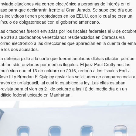
nviado citaciones vía correo electrónico a personas de interés en el
caso para que declararán frente al Gran Jurado. Se supo ese día que
os individuos tienen propiedades en los EEUU, con lo cual se crea un
vínculo de obligatoriedad con el gobierno americano.
as citaciones fueron enviadas por los fiscales federales el 6 de octubr
de 2016 a ciudadanos venezolanos residenciados en Caracas vía
orreo electrónico a las direcciones que aparecían en la cuenta de emai
de los dos acusados.
La defensa pidió a la corte que fueran anuladas dichas citación porque
abían sido enviadas por medios ilegales. El juez Paul Crotty nos las
nuló sino que el 13 de octubre de 2016, ordenó a los fiscales Emil J.
ove III y Brendan F. Quigley enviar las solicitudes de comparecencia a
ravés de un alguacil, tal cual lo establece la ley. Las citas estaban
revista para el viernes 21 de octubre a las 12 del medio día en un
dificio federal ubicado en Manhattan.