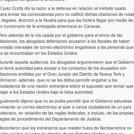
l juez Crotty dio la razón a la defensa en relación al método usado
ara enviar las convocatorias pero no calificó dichas citaciones de nula
 ilegales. Autorizó a la fiscalía para que las hiciera llegar por medio de
un funcionario de la embajada americana en Caracas.
Pero además de la vía usada por el gobierno para el envío de las
citaciones, los abogados defensores acusaron a los fiscales de haber
enviado mensajes de correo electrónico engañosos a las personas que
no se encontraban en los Estados Unidos.
Durante aquella audiencia, los abogados argumentaron que el Gobiern
no tenía autoridad para acosar a los contactos de los acusados con
itaciones emitidas por el Gran Jurado del Distrito de Nueva York y
afirmaron -además- que no se les debía permitir engañar a los
ciudadanos de una nación extranjera sobre el supuesto que tenían que
iajar a los Estados Unidos bajo la falsa autoridad.
Igualmente dijeron que no se podía permitir que el Gobierno estuviese
enviando un correo electrónico al azar a varios ciudadanos de un país
oberano, en violación de las reglas federales, e incluso, de las propias
reglas de procedimiento del Departamento de Justicia.
Recordaron que los extranjeros que residen fuera de Norteamérica no
stán sujetos al poder de citación de los Estados Unidos, y que su