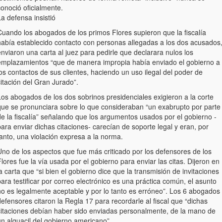
onoció oficialmente.
a defensa insistió
Cuando los abogados de los primos Flores supieron que la fiscalía
había establecido contacto con personas allegadas a los dos acusados
nviaron una carta al juez para pedirle que declarara nulos los
emplazamientos “que de manera impropia había enviado el gobierno a
os contactos de sus clientes, haciendo un uso ilegal del poder de
itación del Gran Jurado”.
Los abogados de los dos sobrinos presidenciales exigieron a la corte
que se pronunciara sobre lo que consideraban “un exabrupto por parte
de la fiscalía” señalando que los argumentos usados por el gobierno -
ara enviar dichas citaciones- carecían de soporte legal y eran, por
anto, una violación expresa a la norma.
Uno de los aspectos que fue más criticado por los defensores de los
lores fue la vía usada por el gobierno para enviar las citas. Dijeron en
a carta que “si bien el gobierno dice que la transmisión de invitaciones
ara testificar por correo electrónico es una práctica común, el asunto
no es legalmente aceptable y por lo tanto es erróneo”. Los 6 abogados
efensores citaron la Regla 17 para recordarle al fiscal que “dichas
citaciones debían haber sido enviadas personalmente, de la mano de
un alguacil del gobierno americano”.