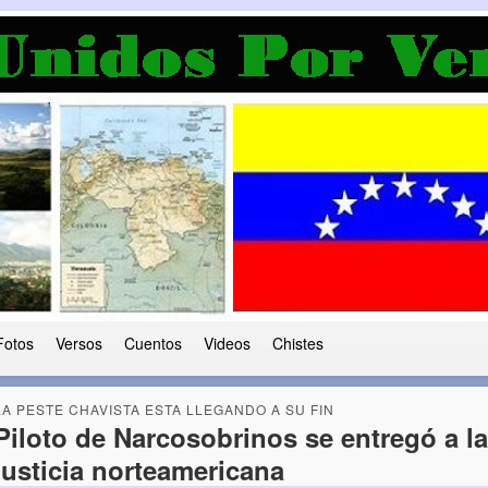
a Democracia
 le ha caido a esta tierra
Fotos
Versos
Cuentos
Videos
Chistes
LA PESTE CHAVISTA ESTA LLEGANDO A SU FIN
Piloto de Narcosobrinos se entregó a la
justicia norteamericana