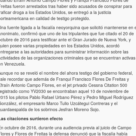
Freitas fueron arrestados tras haber sido acusados de conspirar para
raficar droga a los Estados Unidos, se entregó a la justicia
norteamericana en calidad de testigo protegido.
na fuente ligada a la fiscalía neoyorquina que solicitó mantenerse en e
nonimato, confirmó que uno de los tripulantes que fue citado el 20 de
octubre de 2016 para testificar ante el Gran Jurado de Nueva York, y
quien posee varias propiedades en los Estados Unidos, acordó
ntregarse a las autoridades para suministrar información sobre las
actividades de las organizaciones criminales que se encuentran activas
en Venezuela.
Aunque no se reveló el nombre del ahora testigo del gobierno federal,
vale recordar que además de Franqui Francisco Flores De Freitas y
Efraín Antonio Campo Flores, en el jet privado Cessna Citation 500
registrado como YV2030 se encontraban aquel 10 de noviembre de
2015 los pilotos Pablo Rafael Urbano Pérez y Pedro Miguel Rodríguez
González, el empresario Marco Tulio Uzcátegui Contreras y el
guardaespalda de los sobrinos Jesfran Moreno Sojo.
Las citaciones surtieron efecto
En octubre de 2016, durante una audiencia previa al juicio de Campo
lores y Flores de Freitas la defensa denunció que la fiscalía había