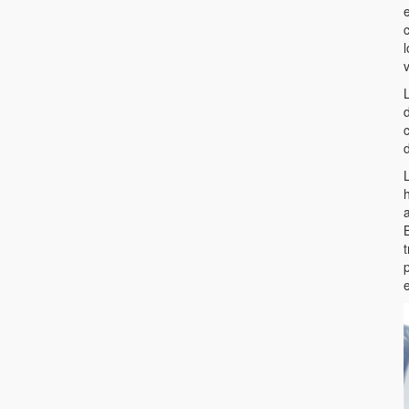
e
l
L
c
h
a
B
t
p
e