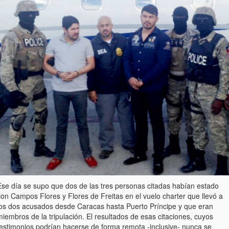
Ese día se supo que dos de las tres personas citadas habían estado
on Campos Flores y Flores de Freitas en el vuelo charter que llevó a
los dos acusados desde Caracas hasta Puerto Príncipe y que eran
iembros de la tripulación. El resultados de esas citaciones, cuyos
testimonios podrían hacerse de forma remota -inclusive- nunca se