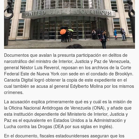
Artículos
El Tipo y los Rojos en Los Teques (The Jerk and the Reds in Lo
Teques)
Hablé con Chavistas (I spoke with chavistas)
La burla del Chavez “tan amante de los niños” (The mockery of
Chavez “such a children lover”)
Documentos que avalan la presunta participación en delitos de
narcotráfico del ministro de Interior, Justicia y Paz de Venezuela,
Los niños de las calles de Venezuela (Children of the streets of
general Néstor Luis Reverol, reposan en los archivos de la Corte
Venezuela)
Federal Este de Nueva York con sede en el condado de Brooklyn.
Caraota Digital logró obtener la copia de este expediente en el
Luis y El Mono… en armas (Luis and El Mono… armed)
cual también se acusa al general Edylberto Molina por los mismos
crímenes.
Puente Llaguno, Miraflores… ¿y Lina?
La acusación explica primeramente qué es y cuál es la misión de
la Oficina Nacional Antidrogas de Venezuela (ONA), y añade que
Radio Emisoras y canales de televisión clausurados por el régi
esta institución dependiente del Ministerio de Interior, Justicia y
de Chávez hasta el 2009
Paz es el equivalente en Estados Unidos a la Administración y
Lucha contra las Drogas (DEA por sus siglas en inglés).
Victimas del 11 de abril de 2002
En el documento, fiscales estadounidenses aseguran que los