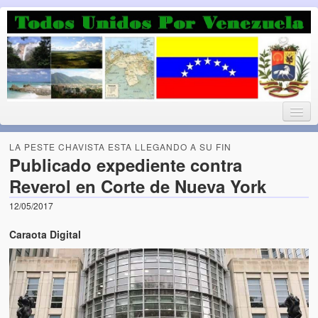
Luchando por la Democracia
Fuera el chavismo, la peor peste que le ha caido a esta tierra
LA PESTE CHAVISTA ESTA LLEGANDO A SU FIN
Publicado expediente contra
Reverol en Corte de Nueva York
Home
12/05/2017
¡Bienvenido!
Caraota Digital
Todos Unidos por Venezuela te da la bienvenida a éste nuestro
Blog. (Todos Unidos por Venezuela welcomes you to our Blog)
Acerca de este blog (About this Blog)