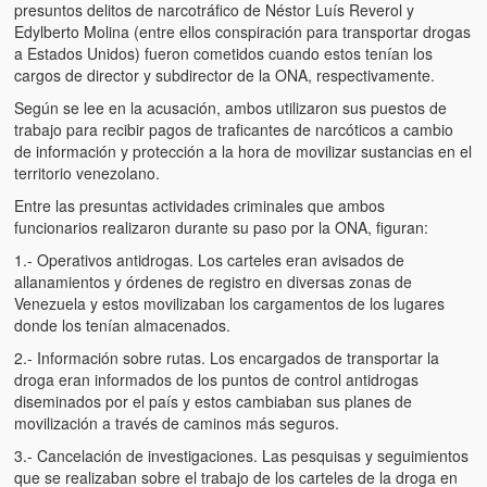
Víctimas del régimen dictatorial de Chávez desde que tomó el
presuntos delitos de narcotráfico de Néstor Luís Reverol y
poder hasta el 31 de diciembre de 2009
Edylberto Molina (entre ellos conspiración para transportar drogas
a Estados Unidos) fueron cometidos cuando estos tenían los
Víctimas inocentes de la violencia castrista del 4 de Febrero de
cargos de director y subdirector de la ONA, respectivamente.
1992
Según se lee en la acusación, ambos utilizaron sus puestos de
trabajo para recibir pagos de traficantes de narcóticos a cambio
¡¡¡Miserable traidor, mira a tu pueblo!!! (Despicable traitor, look a
de información y protección a la hora de movilizar sustancias en el
your country!!!)
territorio venezolano.
Fotos
Entre las presuntas actividades criminales que ambos
funcionarios realizaron durante su paso por la ONA, figuran:
Versos
1.- Operativos antidrogas. Los carteles eran avisados de
allanamientos y órdenes de registro en diversas zonas de
Cuentos
Venezuela y estos movilizaban los cargamentos de los lugares
donde los tenían almacenados.
Videos
2.- Información sobre rutas. Los encargados de transportar la
droga eran informados de los puntos de control antidrogas
Chistes
diseminados por el país y estos cambiaban sus planes de
movilización a través de caminos más seguros.
3.- Cancelación de investigaciones. Las pesquisas y seguimientos
que se realizaban sobre el trabajo de los carteles de la droga en