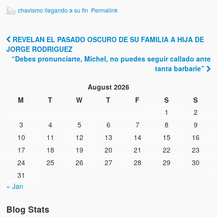
chavismo llegando a su fin
Permalink
REVELAN EL PASADO OSCURO DE SU FAMILIA A HIJA DE
Post navigation
JORGE RODRIGUEZ
“Debes pronunciarte, Michel, no puedes seguir callado ante
tanta barbarie”
August 2026
M
T
W
T
F
S
S
1
2
3
4
5
6
7
8
9
10
11
12
13
14
15
16
17
18
19
20
21
22
23
24
25
26
27
28
29
30
31
« Jan
Blog Stats