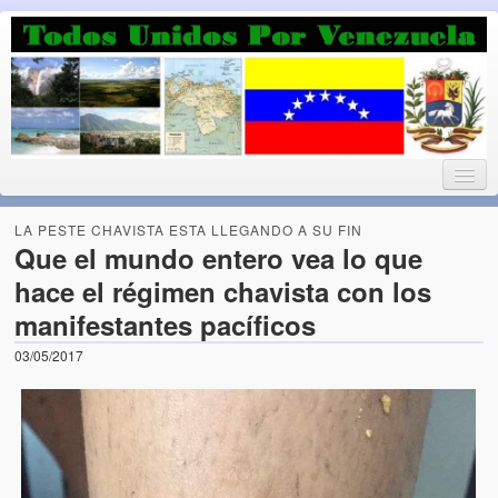
Luchando por la Democracia
Fuera el chavismo, la peor peste que le ha caido a esta tierra
LA PESTE CHAVISTA ESTA LLEGANDO A SU FIN
Que el mundo entero vea lo que
hace el régimen chavista con los
Home
manifestantes pacíficos
¡Bienvenido!
03/05/2017
Todos Unidos por Venezuela te da la bienvenida a éste nuestro
Blog. (Todos Unidos por Venezuela welcomes you to our Blog)
Acerca de este blog (About this Blog)