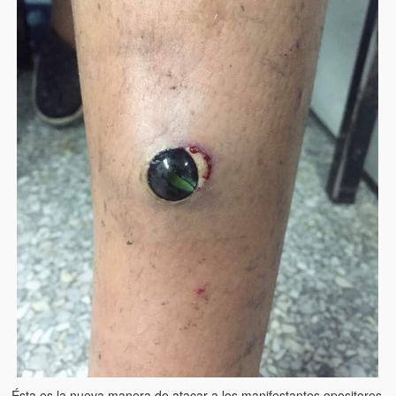
Artículos
El Tipo y los Rojos en Los Teques (The Jerk and the Reds in Lo
Teques)
Hablé con Chavistas (I spoke with chavistas)
La burla del Chavez “tan amante de los niños” (The mockery of
Chavez “such a children lover”)
Los niños de las calles de Venezuela (Children of the streets of
Venezuela)
Luis y El Mono… en armas (Luis and El Mono… armed)
Puente Llaguno, Miraflores… ¿y Lina?
Radio Emisoras y canales de televisión clausurados por el régi
de Chávez hasta el 2009
Victimas del 11 de abril de 2002
Ésta es la nueva manera de atacar a los manifestantes opositores