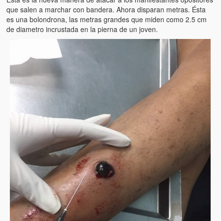
Víctimas del régimen dictatorial de Chávez desde que tomó el
que salen a marchar con bandera. Ahora disparan metras. Ésta
poder hasta el 31 de diciembre de 2009
es una bolondrona, las metras grandes que miden como 2.5 cm
de diametro incrustada en la pierna de un joven.
Víctimas inocentes de la violencia castrista del 4 de Febrero de
1992
¡¡¡Miserable traidor, mira a tu pueblo!!! (Despicable traitor, look a
your country!!!)
Fotos
Versos
Cuentos
Videos
Chistes