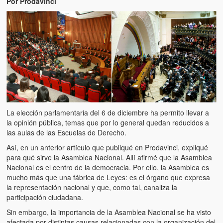
Por Prodavinci
Artículos
El Tipo y los Rojos en Los Teques (The Jerk and the Reds in Lo
Teques)
Hablé con Chavistas (I spoke with chavistas)
La burla del Chavez “tan amante de los niños” (The mockery of
Chavez “such a children lover”)
Los niños de las calles de Venezuela (Children of the streets of
La elección parlamentaria del 6 de diciembre ha permito llevar a
Venezuela)
la opinión pública, temas que por lo general quedan reducidos a
las aulas de las Escuelas de Derecho.
Luis y El Mono… en armas (Luis and El Mono… armed)
Así, en un anterior artículo que publiqué en Prodavinci, expliqué
Puente Llaguno, Miraflores… ¿y Lina?
para qué sirve la Asamblea Nacional. Allí afirmé que la Asamblea
Nacional es el centro de la democracia. Por ello, la Asamblea es
Radio Emisoras y canales de televisión clausurados por el régi
mucho más que una fábrica de Leyes: es el órgano que expresa
de Chávez hasta el 2009
la representación nacional y que, como tal, canaliza la
participación ciudadana.
Victimas del 11 de abril de 2002
Sin embargo, la importancia de la Asamblea Nacional se ha visto
afectada por distintas causas relacionadas con la organización del