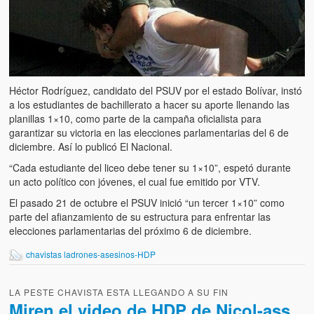
Héctor Rodríguez, candidato del PSUV por el estado Bolívar, instó
a los estudiantes de bachillerato a hacer su aporte llenando las
planillas 1×10, como parte de la campaña oficialista para
garantizar su victoria en las elecciones parlamentarias del 6 de
diciembre. Así lo publicó El Nacional.
“Cada estudiante del liceo debe tener su 1×10”, espetó durante
un acto político con jóvenes, el cual fue emitido por VTV.
El pasado 21 de octubre el PSUV inició “un tercer 1×10” como
parte del afianzamiento de su estructura para enfrentar las
elecciones parlamentarias del próximo 6 de diciembre.
chavistas ladrones-asesinos-HDP
LA PESTE CHAVISTA ESTA LLEGANDO A SU FIN
Miren el video de HDP de Nicol-ass