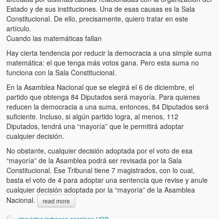
Víctimas del régimen dictatorial de Chávez desde que tomó el
Estado y de sus instituciones. Una de esas causas es la Sala
poder hasta el 31 de diciembre de 2009
Constitucional. De ello, precisamente, quiero tratar en este
artículo.
Víctimas inocentes de la violencia castrista del 4 de Febrero de
Cuando las matemáticas fallan
1992
Hay cierta tendencia por reducir la democracia a una simple suma
¡¡¡Miserable traidor, mira a tu pueblo!!! (Despicable traitor, look a
matemática: el que tenga más votos gana. Pero esta suma no
your country!!!)
funciona con la Sala Constitucional.
En la Asamblea Nacional que se elegirá el 6 de diciembre, el
Fotos
partido que obtenga 84 Diputados será mayoría. Para quienes
reducen la democracia a una suma, entonces, 84 Diputados será
Versos
suficiente. Incluso, si algún partido logra, al menos, 112
Diputados, tendrá una “mayoría” que le permitirá adoptar
Cuentos
cualquier decisión.
No obstante, cualquier decisión adoptada por el voto de esa
Videos
“mayoría” de la Asamblea podrá ser revisada por la Sala
Constitucional. Ese Tribunal tiene 7 magistrados, con lo cual,
Chistes
basta el voto de 4 para adoptar una sentencia que revise y anule
cualquier decisión adoptada por la “mayoría” de la Asamblea
Nacional.
read more
chavistas ladrones-asesinos-HDP