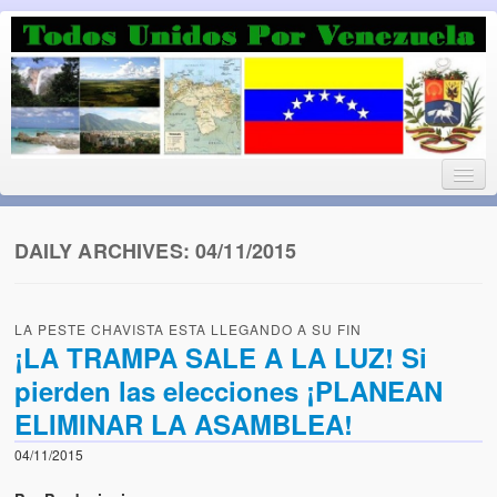
Luchando por la Democracia
Fuera el chavismo, la peor peste que le ha caido a esta tierra
DAILY ARCHIVES:
04/11/2015
Home
LA PESTE CHAVISTA ESTA LLEGANDO A SU FIN
¡Bienvenido!
¡LA TRAMPA SALE A LA LUZ! Si
pierden las elecciones ¡PLANEAN
Todos Unidos por Venezuela te da la bienvenida a éste nuestro
Blog. (Todos Unidos por Venezuela welcomes you to our Blog)
ELIMINAR LA ASAMBLEA!
Acerca de este blog (About this Blog)
04/11/2015