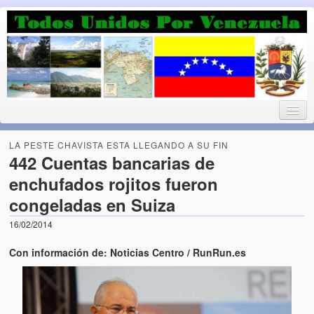
Luchando por la Democracia
Fuera el chavismo, la peor peste que le ha caido a esta tierra
LA PESTE CHAVISTA ESTA LLEGANDO A SU FIN
442 Cuentas bancarias de
enchufados rojitos fueron
Home
congeladas en Suiza
¡Bienvenido!
16/02/2014
Todos Unidos por Venezuela te da la bienvenida a éste nuestro
Con información de: Noticias Centro / RunRun.es
Blog. (Todos Unidos por Venezuela welcomes you to our Blog)
Acerca de este blog (About this Blog)