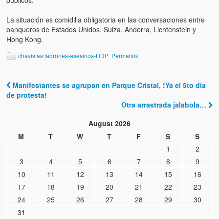
Víctimas del régimen dictatorial de Chávez desde que tomó el
poder hasta el 31 de diciembre de 2009
La situación es comidilla obligatoria en las conversaciones entre
banqueros de Estados Unidos, Suiza, Andorra, Lichtenstein y
Víctimas inocentes de la violencia castrista del 4 de Febrero de
Hong Kong.
1992
chavistas ladrones-asesinos-HDP
Permalink
¡¡¡Miserable traidor, mira a tu pueblo!!! (Despicable traitor, look a
your country!!!)
Manifestantes se agrupan en Parque Cristal, !Ya el 5to día
Post navigation
Fotos
de protesta!
Otra arrastrada jalabola…
Versos
August 2026
Cuentos
M
T
W
T
F
S
S
1
2
Videos
3
4
5
6
7
8
9
Chistes
10
11
12
13
14
15
16
17
18
19
20
21
22
23
24
25
26
27
28
29
30
31