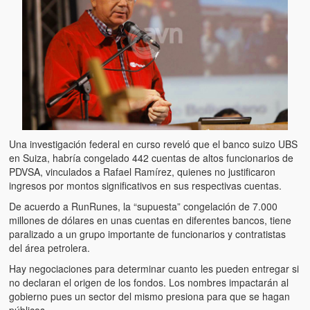
Artículos
El Tipo y los Rojos en Los Teques (The Jerk and the Reds in Lo
Teques)
Hablé con Chavistas (I spoke with chavistas)
La burla del Chavez “tan amante de los niños” (The mockery of
Chavez “such a children lover”)
Los niños de las calles de Venezuela (Children of the streets of
Una investigación federal en curso reveló que el banco suizo UBS
Venezuela)
en Suiza, habría congelado 442 cuentas de altos funcionarios de
PDVSA, vinculados a Rafael Ramírez, quienes no justificaron
ingresos por montos significativos en sus respectivas cuentas.
Luis y El Mono… en armas (Luis and El Mono… armed)
De acuerdo a RunRunes, la “supuesta” congelación de 7.000
Puente Llaguno, Miraflores… ¿y Lina?
millones de dólares en unas cuentas en diferentes bancos, tiene
paralizado a un grupo importante de funcionarios y contratistas
Radio Emisoras y canales de televisión clausurados por el régi
del área petrolera.
de Chávez hasta el 2009
Hay negociaciones para determinar cuanto les pueden entregar si
no declaran el origen de los fondos. Los nombres impactarán al
Victimas del 11 de abril de 2002
gobierno pues un sector del mismo presiona para que se hagan
públicos.