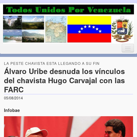
Luchando por la Democracia
Fuera el chavismo, la peor peste que le ha caido a esta tierra
LA PESTE CHAVISTA ESTA LLEGANDO A SU FIN
Álvaro Uribe desnuda los vínculos
del chavista Hugo Carvajal con las
Home
FARC
¡Bienvenido!
05/08/2014
Todos Unidos por Venezuela te da la bienvenida a éste nuestro
Infobae
Blog. (Todos Unidos por Venezuela welcomes you to our Blog)
Acerca de este blog (About this Blog)