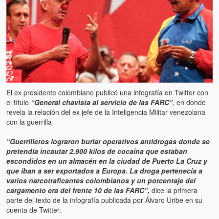
Artículos
El Tipo y los Rojos en Los Teques (The Jerk and the Reds in Lo
Teques)
Hablé con Chavistas (I spoke with chavistas)
La burla del Chavez “tan amante de los niños” (The mockery of
Chavez “such a children lover”)
El ex presidente colombiano publicó una infografía en Twitter con
Los niños de las calles de Venezuela (Children of the streets of
el título
“General chavista al servicio de las FARC”
, en donde
Venezuela)
revela la relación del ex jefe de la Inteligencia Militar venezolana
con la guerrilla
Luis y El Mono… en armas (Luis and El Mono… armed)
“Guerrilleros lograron burlar operativos antidrogas donde se
pretendía incautar 2.900 kilos de cocaína que estaban
Puente Llaguno, Miraflores… ¿y Lina?
escondidos en un almacén en la ciudad de Puerto La Cruz y
que iban a ser exportados a Europa. La droga pertenecía a
Radio Emisoras y canales de televisión clausurados por el régi
varios narcotraficantes colombianos y un porcentaje del
de Chávez hasta el 2009
cargamento era del frente 10 de las FARC”,
dice la primera
parte del texto de la infografía publicada por Álvaro Uribe en su
Victimas del 11 de abril de 2002
cuenta de Twitter.