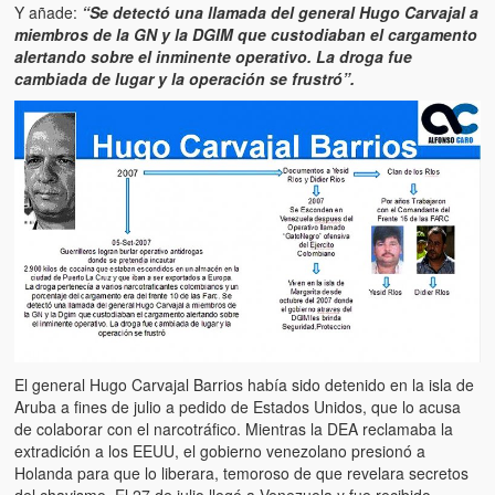
Víctimas del régimen dictatorial de Chávez desde que tomó el
Y añade:
“Se detectó una llamada del general Hugo Carvajal a
poder hasta el 31 de diciembre de 2009
miembros de la GN y la DGIM que custodiaban el cargamento
alertando sobre el inminente operativo. La droga fue
Víctimas inocentes de la violencia castrista del 4 de Febrero de
cambiada de lugar y la operación se frustró”.
1992
¡¡¡Miserable traidor, mira a tu pueblo!!! (Despicable traitor, look a
your country!!!)
Fotos
Versos
Cuentos
Videos
El general Hugo Carvajal Barrios había sido detenido en la isla de
Chistes
Aruba a fines de julio a pedido de Estados Unidos, que lo acusa
de colaborar con el narcotráfico. Mientras la DEA reclamaba la
extradición a los EEUU, el gobierno venezolano presionó a
Holanda para que lo liberara, temoroso de que revelara secretos
del chavismo. El 27 de julio llegó a Venezuela y fue recibido