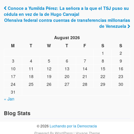
Conoce a Yumilda Pérez: La señora a la que el TSJ puso su
Post navigation
cédula en vez de la de Hugo Carvajal
Ofensiva federal contra cuentas de transferencias millonarias
de Venezuela
August 2026
M
T
W
T
F
S
S
1
2
3
4
5
6
7
8
9
10
11
12
13
14
15
16
17
18
19
20
21
22
23
24
25
26
27
28
29
30
31
« Jan
Blog Stats
© 2026
Luchando por la Democracia
Powered By
WordPress
|
Voyage Theme