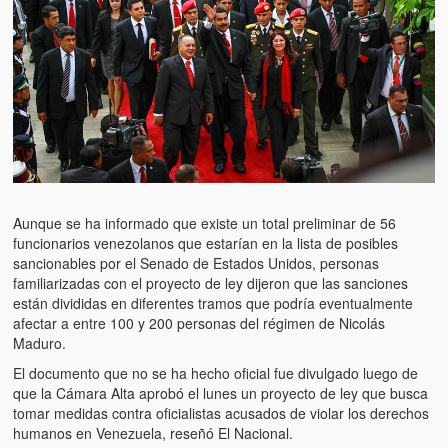
Artículos
El Tipo y los Rojos en Los Teques (The Jerk and the Reds in Lo
Teques)
Hablé con Chavistas (I spoke with chavistas)
La burla del Chavez “tan amante de los niños” (The mockery of
Chavez “such a children lover”)
Los niños de las calles de Venezuela (Children of the streets of
Aunque se ha informado que existe un total preliminar de 56
Venezuela)
funcionarios venezolanos que estarían en la lista de posibles
sancionables por el Senado de Estados Unidos, personas
Luis y El Mono… en armas (Luis and El Mono… armed)
familiarizadas con el proyecto de ley dijeron que las sanciones
están divididas en diferentes tramos que podría eventualmente
Puente Llaguno, Miraflores… ¿y Lina?
afectar a entre 100 y 200 personas del régimen de Nicolás
Maduro.
Radio Emisoras y canales de televisión clausurados por el régi
de Chávez hasta el 2009
El documento que no se ha hecho oficial fue divulgado luego de
que la Cámara Alta aprobó el lunes un proyecto de ley que busca
Victimas del 11 de abril de 2002
tomar medidas contra oficialistas acusados de violar los derechos
humanos en Venezuela, reseñó El Nacional.