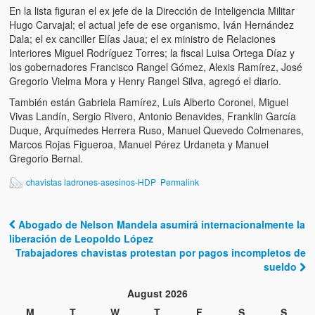
Víctimas del régimen dictatorial de Chávez desde que tomó el
En la lista figuran el ex jefe de la Dirección de Inteligencia Militar
poder hasta el 31 de diciembre de 2009
Hugo Carvajal; el actual jefe de ese organismo, Iván Hernández
Dala; el ex canciller Elías Jaua; el ex ministro de Relaciones
Víctimas inocentes de la violencia castrista del 4 de Febrero de
Interiores Miguel Rodríguez Torres; la fiscal Luisa Ortega Díaz y
1992
los gobernadores Francisco Rangel Gómez, Alexis Ramírez, José
Gregorio Vielma Mora y Henry Rangel Silva, agregó el diario.
¡¡¡Miserable traidor, mira a tu pueblo!!! (Despicable traitor, look a
También están Gabriela Ramírez, Luis Alberto Coronel, Miguel
your country!!!)
Vivas Landín, Sergio Rivero, Antonio Benavides, Franklin García
Duque, Arquímedes Herrera Ruso, Manuel Quevedo Colmenares,
Fotos
Marcos Rojas Figueroa, Manuel Pérez Urdaneta y Manuel
Gregorio Bernal.
Versos
chavistas ladrones-asesinos-HDP
Permalink
Cuentos
Videos
Abogado de Nelson Mandela asumirá internacionalmente la
Post navigation
liberación de Leopoldo López
Chistes
Trabajadores chavistas protestan por pagos incompletos de
sueldo
August 2026
M
T
W
T
F
S
S