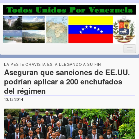
Luchando por la Democracia
Fuera el chavismo, la peor peste que le ha caido a esta tierra
LA PESTE CHAVISTA ESTA LLEGANDO A SU FIN
Aseguran que sanciones de EE.UU.
podrían aplicar a 200 enchufados
Home
del régimen
¡Bienvenido!
13/12/2014
Todos Unidos por Venezuela te da la bienvenida a éste nuestro
Blog. (Todos Unidos por Venezuela welcomes you to our Blog)
Acerca de este blog (About this Blog)