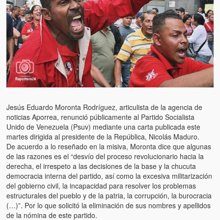
Artículos
El Tipo y los Rojos en Los Teques (The Jerk and the Reds in Lo
Teques)
Hablé con Chavistas (I spoke with chavistas)
La burla del Chavez “tan amante de los niños” (The mockery of
Chavez “such a children lover”)
Los niños de las calles de Venezuela (Children of the streets of
Jesús Eduardo Moronta Rodríguez, articulista de la agencia de
Venezuela)
noticias Aporrea, renunció públicamente al Partido Socialista
Unido de Venezuela (Psuv) mediante una carta publicada este
Luis y El Mono… en armas (Luis and El Mono… armed)
martes dirigida al presidente de la República, Nicolás Maduro.
De acuerdo a lo reseñado en la misiva, Moronta dice que algunas
Puente Llaguno, Miraflores… ¿y Lina?
de las razones es el “desvío del proceso revolucionario hacia la
derecha, el irrespeto a las decisiones de la base y la chucuta
Radio Emisoras y canales de televisión clausurados por el régi
democracia interna del partido, así como la excesiva militarización
de Chávez hasta el 2009
del gobierno civil, la incapacidad para resolver los problemas
estructurales del pueblo y de la patria, la corrupción, la burocracia
Victimas del 11 de abril de 2002
(…)”. Por lo que solicitó la eliminación de sus nombres y apellidos
de la nómina de este partido.