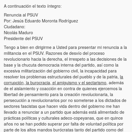
Víctimas del régimen dictatorial de Chávez desde que tomó el
A continuación el texto íntegro:
poder hasta el 31 de diciembre de 2009
Renuncia al PSUV
Víctimas inocentes de la violencia castrista del 4 de Febrero de
Por: Jesús Eduardo Moronta Rodríguez
1992
Ciudadano:
Nicolás Maduro
¡¡¡Miserable traidor, mira a tu pueblo!!! (Despicable traitor, look a
Presidente del PSUV
your country!!!)
Tengo a bien en dirigirme a Usted para presentar mi renuncia a la
militancia en el PSUV. Razones de desvío del proceso
Fotos
revolucionario hacia la derecha, el irrespeto a las decisiones de la
base y la chucuta democracia interna del partido, así como la
Versos
excesiva militarización del gobierno civil, la incapacidad para
resolver los problemas estructurales del pueblo y de la patria,
la
Cuentos
corrupción, la burocracia, el amiguismo y el sectarismo,
además
de el aislamiento y coacción en contra de quienes ejercemos la
Videos
libertad de pensamiento para la creación revolucionaria, la
persecución a revolucionarios por no someterse a los dictados de
Chistes
sectores fascistas que hacen vida dentro del gobierno me han
llevado a renunciar a un partido que además está alimentado de
prácticas políticas y culturales adeco-copeyanas, que en quince
años no se han podido superar por falta de voluntad política por
parte de los altos mandos burócratas tanto del partido como del