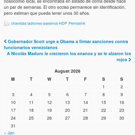
nosocomio local, se encontraba en estado de coma desde hace
Víctimas del régimen dictatorial de Chávez desde que tomó el
un par de semanas. El otro occiso permanece sin identificación,
poder hasta el 31 de diciembre de 2009
pero estiman que pueda tener unos 30 años.
Víctimas inocentes de la violencia castrista del 4 de Febrero de
chavistas ladrones-asesinos-HDP
Permalink
1992
¡¡¡Miserable traidor, mira a tu pueblo!!! (Despicable traitor, look a
Gobernador Scott urge a Obama a firmar sanciones contra
your country!!!)
Post navigation
funcionarios venezolanos
A Nicolás Maduro le crecieron los enanos y se le alzaron los
Fotos
rojos
Versos
August 2026
M
T
W
T
F
S
S
Cuentos
1
2
Videos
3
4
5
6
7
8
9
10
11
12
13
14
15
16
Chistes
17
18
19
20
21
22
23
24
25
26
27
28
29
30
31
« Jan