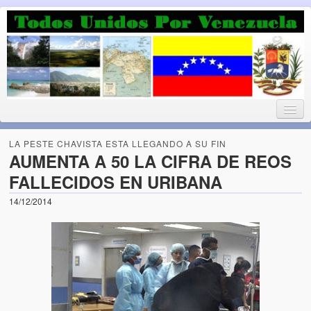
Luchando por la Democracia
Fuera el chavismo, la peor peste que le ha caido a esta tierra
LA PESTE CHAVISTA ESTA LLEGANDO A SU FIN
AUMENTA A 50 LA CIFRA DE REOS
FALLECIDOS EN URIBANA
Home
14/12/2014
¡Bienvenido!
Todos Unidos por Venezuela te da la bienvenida a éste nuestro
Blog. (Todos Unidos por Venezuela welcomes you to our Blog)
Acerca de este blog (About this Blog)