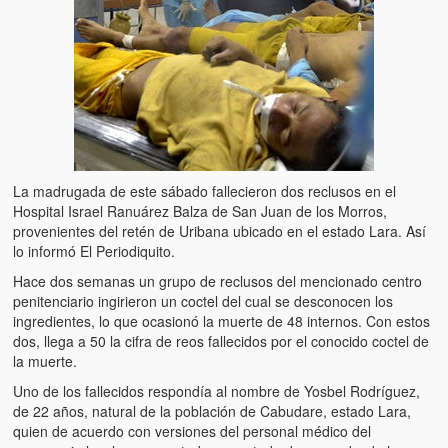
Artículos
El Tipo y los Rojos en Los Teques (The Jerk and the Reds in Lo
Teques)
Hablé con Chavistas (I spoke with chavistas)
La burla del Chavez “tan amante de los niños” (The mockery of
Chavez “such a children lover”)
La madrugada de este sábado fallecieron dos reclusos en el
Los niños de las calles de Venezuela (Children of the streets of
Hospital Israel Ranuárez Balza de San Juan de los Morros,
Venezuela)
provenientes del retén de Uribana ubicado en el estado Lara. Así
lo informó El Periodiquito.
Luis y El Mono… en armas (Luis and El Mono… armed)
Hace dos semanas un grupo de reclusos del mencionado centro
penitenciario ingirieron un coctel del cual se desconocen los
Puente Llaguno, Miraflores… ¿y Lina?
ingredientes, lo que ocasionó la muerte de 48 internos. Con estos
dos, llega a 50 la cifra de reos fallecidos por el conocido coctel de
Radio Emisoras y canales de televisión clausurados por el régi
la muerte.
de Chávez hasta el 2009
Uno de los fallecidos respondía al nombre de Yosbel Rodríguez,
de 22 años, natural de la población de Cabudare, estado Lara,
Victimas del 11 de abril de 2002
quien de acuerdo con versiones del personal médico del