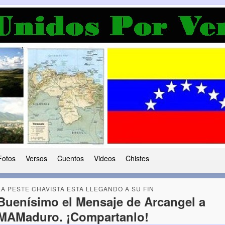
a Democracia
 le ha caido a esta tierra
Fotos
Versos
Cuentos
Videos
Chistes
LA PESTE CHAVISTA ESTA LLEGANDO A SU FIN
Buenísimo el Mensaje de Arcangel a
MAMaduro. ¡Compartanlo!