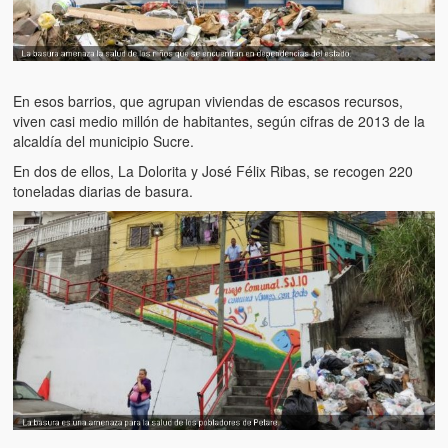
Víctimas del régimen dictatorial de Chávez desde que tomó el
poder hasta el 31 de diciembre de 2009
Víctimas inocentes de la violencia castrista del 4 de Febrero de
1992
En esos barrios, que agrupan viviendas de escasos recursos,
viven casi medio millón de habitantes, según cifras de 2013 de la
¡¡¡Miserable traidor, mira a tu pueblo!!! (Despicable traitor, look a
alcaldía del municipio Sucre.
your country!!!)
En dos de ellos, La Dolorita y José Félix Ribas, se recogen 220
Fotos
toneladas diarias de basura.
Versos
Cuentos
Videos
Chistes