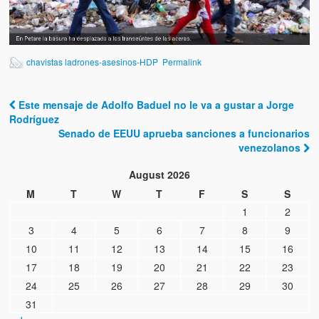
chavistas ladrones-asesinos-HDP
Permalink
Este mensaje de Adolfo Baduel no le va a gustar a Jorge
Post navigation
Rodríguez
Senado de EEUU aprueba sanciones a funcionarios
venezolanos
August 2026
M
T
W
T
F
S
S
1
2
3
4
5
6
7
8
9
10
11
12
13
14
15
16
17
18
19
20
21
22
23
24
25
26
27
28
29
30
31