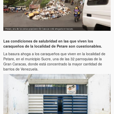
Artículos
El Tipo y los Rojos en Los Teques (The Jerk and the Reds in Lo
Teques)
Hablé con Chavistas (I spoke with chavistas)
La burla del Chavez “tan amante de los niños” (The mockery of
Las condiciones de salubridad en las que viven los
Chavez “such a children lover”)
caraqueños de la localidad de Petare son cuestionables.
Los niños de las calles de Venezuela (Children of the streets of
La basura ahoga a los caraqueños que viven en la localidad de
Venezuela)
Petare, en el municipio Sucre, una de las 32 parroquias de la
Gran Caracas, donde está concentrado la mayor cantidad de
Luis y El Mono… en armas (Luis and El Mono… armed)
barrios de Venezuela.
Puente Llaguno, Miraflores… ¿y Lina?
Radio Emisoras y canales de televisión clausurados por el régi
de Chávez hasta el 2009
Victimas del 11 de abril de 2002