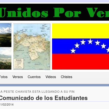
a Democracia
 le ha caido a esta tierra
Fotos
Versos
Cuentos
Videos
Chistes
LA PESTE CHAVISTA ESTA LLEGANDO A SU FIN
Comunicado de los Estudiantes
1/02/2014