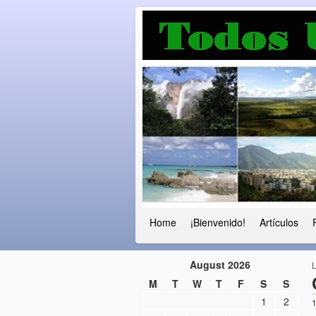
Luchando por l
Fuera el chavismo, la peor peste que
Home
¡Bienvenido!
Artículos
August 2026
M
T
W
T
F
S
S
1
2
1