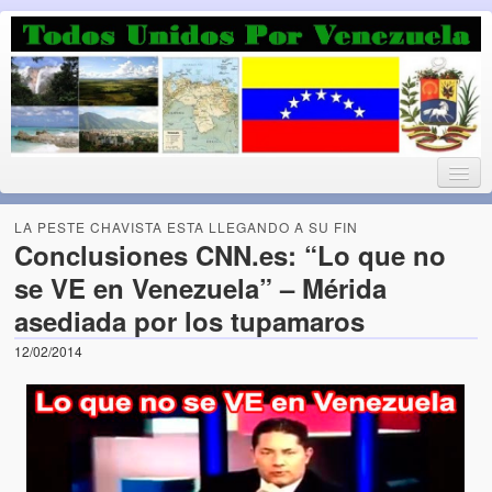
Luchando por la Democracia
Fuera el chavismo, la peor peste que le ha caido a esta tierra
LA PESTE CHAVISTA ESTA LLEGANDO A SU FIN
Conclusiones CNN.es: “Lo que no
se VE en Venezuela” – Mérida
Home
asediada por los tupamaros
¡Bienvenido!
12/02/2014
Todos Unidos por Venezuela te da la bienvenida a éste nuestro
Blog. (Todos Unidos por Venezuela welcomes you to our Blog)
Acerca de este blog (About this Blog)