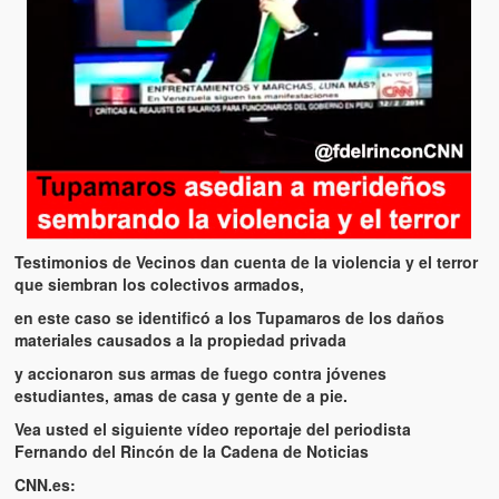
Artículos
El Tipo y los Rojos en Los Teques (The Jerk and the Reds in Lo
Teques)
Hablé con Chavistas (I spoke with chavistas)
La burla del Chavez “tan amante de los niños” (The mockery of
Chavez “such a children lover”)
Los niños de las calles de Venezuela (Children of the streets of
Venezuela)
Testimonios de Vecinos dan cuenta de la violencia y el terror
que siembran los colectivos armados,
Luis y El Mono… en armas (Luis and El Mono… armed)
en este caso se identificó a los Tupamaros de los daños
materiales causados a la propiedad privada
Puente Llaguno, Miraflores… ¿y Lina?
y accionaron sus armas de fuego contra jóvenes
Radio Emisoras y canales de televisión clausurados por el régi
estudiantes, amas de casa y gente de a pie.
de Chávez hasta el 2009
Vea usted el siguiente vídeo reportaje del periodista
Fernando del Rincón de la Cadena de Noticias
Victimas del 11 de abril de 2002
CNN.es: