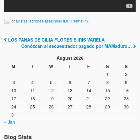
chavistas ladrones-asesinos-HDP
Permalink
LOS PANAS DE CILIA FLORES E IRIS VARELA
Post navigation
Conózcan al secuestrador pagado por MAMaduro…
August 2026
M
T
W
T
F
S
S
1
2
3
4
5
6
7
8
9
10
11
12
13
14
15
16
17
18
19
20
21
22
23
24
25
26
27
28
29
30
31
« Jan
Blog Stats