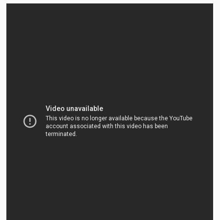
Víctimas del régimen dictatorial de Chávez desde que tomó el
poder hasta el 31 de diciembre de 2009
Víctimas inocentes de la violencia castrista del 4 de Febrero de
1992
¡¡¡Miserable traidor, mira a tu pueblo!!! (Despicable traitor, look a
your country!!!)
Fotos
Versos
Cuentos
Videos
Chistes