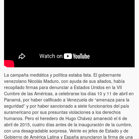
Artículos
El Tipo y los Rojos en Los Teques (The Jerk and the Reds in Lo
Teques)
Hablé con Chavistas (I spoke with chavistas)
La burla del Chavez “tan amante de los niños” (The mockery of
Chavez “such a children lover”)
Los niños de las calles de Venezuela (Children of the streets of
Venezuela)
La campaña mediática y política estaba lista. El gobernante
venezolano Nicolás Maduro, con ayuda de sus aliados, había
Luis y El Mono… en armas (Luis and El Mono… armed)
recopilado firmas para denunciar a Estados Unidos en la VII
Cumbre de las Américas, a celebrarse los días 10 y 11 de abril en
Puente Llaguno, Miraflores… ¿y Lina?
Panamá, por haber calificado a Venezuela de “amenaza para la
seguridad” y por haber sancionado a siete funcionarios del país
Radio Emisoras y canales de televisión clausurados por el régi
suramericano por sus presuntas violaciones a los derechos
de Chávez hasta el 2009
humanos. Pero el heredero de Hugo Chávez amaneció el 6 de
abril de 2015, cuatro días antes de la inauguración de la cumbre,
Victimas del 11 de abril de 2002
con una desagradable sorpresa. Veinte ex jefes de Estado y de
Gobierno de América Latina y España anunciaron la firma de una