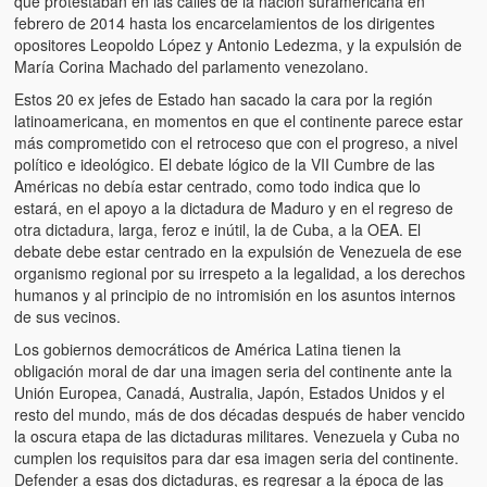
que protestaban en las calles de la nación suramericana en
febrero de 2014 hasta los encarcelamientos de los dirigentes
opositores Leopoldo López y Antonio Ledezma, y la expulsión de
María Corina Machado del parlamento venezolano.
Estos 20 ex jefes de Estado han sacado la cara por la región
latinoamericana, en momentos en que el continente parece estar
más comprometido con el retroceso que con el progreso, a nivel
político e ideológico. El debate lógico de la VII Cumbre de las
Américas no debía estar centrado, como todo indica que lo
estará, en el apoyo a la dictadura de Maduro y en el regreso de
otra dictadura, larga, feroz e inútil, la de Cuba, a la OEA. El
debate debe estar centrado en la expulsión de Venezuela de ese
organismo regional por su irrespeto a la legalidad, a los derechos
humanos y al principio de no intromisión en los asuntos internos
de sus vecinos.
Los gobiernos democráticos de América Latina tienen la
obligación moral de dar una imagen seria del continente ante la
Unión Europea, Canadá, Australia, Japón, Estados Unidos y el
resto del mundo, más de dos décadas después de haber vencido
la oscura etapa de las dictaduras militares. Venezuela y Cuba no
cumplen los requisitos para dar esa imagen seria del continente.
Defender a esas dos dictaduras, es regresar a la época de las