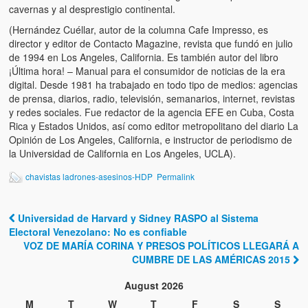
cavernas y al desprestigio continental.
(Hernández Cuéllar, autor de la columna Cafe Impresso, es
director y editor de Contacto Magazine, revista que fundó en julio
de 1994 en Los Angeles, California. Es también autor del libro
¡Última hora! – Manual para el consumidor de noticias de la era
digital. Desde 1981 ha trabajado en todo tipo de medios: agencias
de prensa, diarios, radio, televisión, semanarios, internet, revistas
y redes sociales. Fue redactor de la agencia EFE en Cuba, Costa
Rica y Estados Unidos, así como editor metropolitano del diario La
Opinión de Los Angeles, California, e instructor de periodismo de
la Universidad de California en Los Angeles, UCLA).
chavistas ladrones-asesinos-HDP
Permalink
Universidad de Harvard y Sidney RASPO al Sistema
Post navigation
Electoral Venezolano: No es confiable
VOZ DE MARÍA CORINA Y PRESOS POLÍTICOS LLEGARÁ A
CUMBRE DE LAS AMÉRICAS 2015
August 2026
M
T
W
T
F
S
S