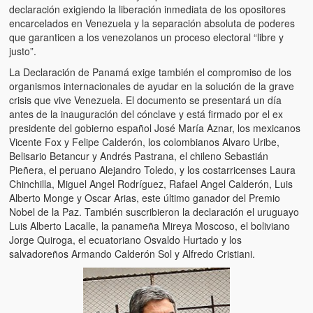
Víctimas del régimen dictatorial de Chávez desde que tomó el
declaración exigiendo la liberación inmediata de los opositores
poder hasta el 31 de diciembre de 2009
encarcelados en Venezuela y la separación absoluta de poderes
que garanticen a los venezolanos un proceso electoral “libre y
Víctimas inocentes de la violencia castrista del 4 de Febrero de
justo”.
1992
La Declaración de Panamá exige también el compromiso de los
organismos internacionales de ayudar en la solución de la grave
¡¡¡Miserable traidor, mira a tu pueblo!!! (Despicable traitor, look a
crisis que vive Venezuela. El documento se presentará un día
your country!!!)
antes de la inauguración del cónclave y está firmado por el ex
presidente del gobierno español José María Aznar, los mexicanos
Fotos
Vicente Fox y Felipe Calderón, los colombianos Alvaro Uribe,
Belisario Betancur y Andrés Pastrana, el chileno Sebastián
Versos
Pieñera, el peruano Alejandro Toledo, y los costarricenses Laura
Chinchilla, Miguel Angel Rodríguez, Rafael Angel Calderón, Luis
Cuentos
Alberto Monge y Oscar Arias, este último ganador del Premio
Nobel de la Paz. También suscribieron la declaración el uruguayo
Videos
Luis Alberto Lacalle, la panameña Mireya Moscoso, el boliviano
Jorge Quiroga, el ecuatoriano Osvaldo Hurtado y los
Chistes
salvadoreños Armando Calderón Sol y Alfredo Cristiani.