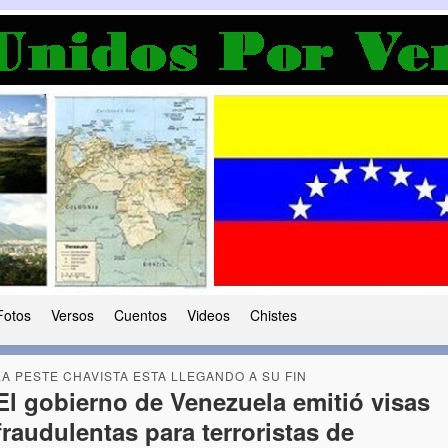
a Democracia
 le ha caido a esta tierra
Fotos
Versos
Cuentos
Videos
Chistes
LA PESTE CHAVISTA ESTA LLEGANDO A SU FIN
El gobierno de Venezuela emitió visas
fraudulentas para terroristas de