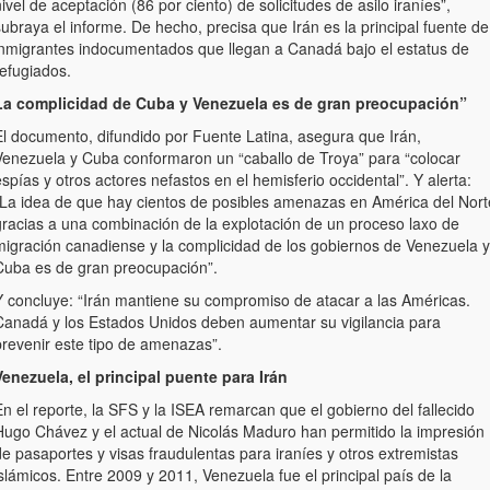
ivel de aceptación (86 por ciento) de solicitudes de asilo iraníes”,
ubraya el informe. De hecho, precisa que Irán es la principal fuente de
inmigrantes indocumentados que llegan a Canadá bajo el estatus de
refugiados.
La complicidad de Cuba y Venezuela es de gran preocupación”
El documento, difundido por Fuente Latina, asegura que Irán,
Venezuela y Cuba conformaron un “caballo de Troya” para “colocar
spías y otros actores nefastos en el hemisferio occidental”. Y alerta:
“La idea de que hay cientos de posibles amenazas en América del Nort
gracias a una combinación de la explotación de un proceso laxo de
migración canadiense y la complicidad de los gobiernos de Venezuela y
Cuba es de gran preocupación”.
Y concluye: “Irán mantiene su compromiso de atacar a las Américas.
Canadá y los Estados Unidos deben aumentar su vigilancia para
prevenir este tipo de amenazas”.
Venezuela, el principal puente para Irán
n el reporte, la SFS y la ISEA remarcan que el gobierno del fallecido
Hugo Chávez y el actual de Nicolás Maduro han permitido la impresión
e pasaportes y visas fraudulentas para iraníes y otros extremistas
slámicos. Entre 2009 y 2011, Venezuela fue el principal país de la