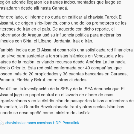
región adonde llegaron los iraníes indocumentados que luego se
trasladaron desde allí hasta Canadá.
or otro lado, el informe no duda en calificar al chavista Tareck El
issami, de origen sirio-libanés, como uno de los promotores de los
ntereses de Irán en el país. De acuerdo con dicho reporte, el
gobernador de Aragua usó su influencia política para mejorar los
ínculos con Siria, el Líbano, Jordania, Irak e Irán.
ambién indica que El Aissami desarrolló una sofisticada red financiera
ue sirve para sustentar a terroristas islámicos en Venezuela y los
países de la región, enviando recursos desde América Latina hacia
Medio Oriente. Esta red está conformada por 40 compañías, que
poseen más de 20 propiedades y 36 cuentas bancarias en Caracas,
anamá, Florida y Beirut, entre otras ciudades.
or último, la investigación de la SFS y de la ISEA denuncia que El
Aissami jugó un papel central en el lavado de dinero de esas
organizaciones y en la distribución de pasaportes falsos a miembros de
ezbollah, la Guardia Revolucionaria iraní y otras sectas islámicas
cuando se desempeñó como ministro de Justicia.
chavistas ladrones-asesinos-HDP
Permalink