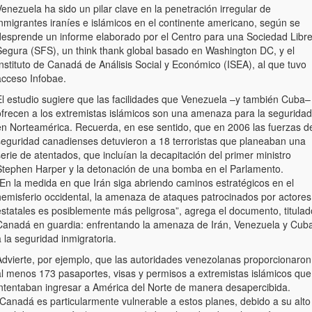
enezuela ha sido un pilar clave en la penetración irregular de
inmigrantes iraníes e islámicos en el continente americano, según se
desprende un informe elaborado por el Centro para una Sociedad Libr
Segura (SFS), un think thank global basado en Washington DC, y el
nstituto de Canadá de Análisis Social y Económico (ISEA), al que tuvo
acceso Infobae.
El estudio sugiere que las facilidades que Venezuela –y también Cuba–
ofrecen a los extremistas islámicos son una amenaza para la seguridad
en Norteamérica. Recuerda, en ese sentido, que en 2006 las fuerzas d
seguridad canadienses detuvieron a 18 terroristas que planeaban una
erie de atentados, que incluían la decapitación del primer ministro
Stephen Harper y la detonación de una bomba en el Parlamento.
“En la medida en que Irán siga abriendo caminos estratégicos en el
hemisferio occidental, la amenaza de ataques patrocinados por actores
estatales es posiblemente más peligrosa”, agrega el documento, titulad
Canadá en guardia: enfrentando la amenaza de Irán, Venezuela y Cub
 la seguridad inmigratoria.
Advierte, por ejemplo, que las autoridades venezolanas proporcionaron
al menos 173 pasaportes, visas y permisos a extremistas islámicos que
intentaban ingresar a América del Norte de manera desapercibida.
“Canadá es particularmente vulnerable a estos planes, debido a su alto