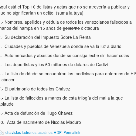
quí está el Top 10 de listas y actas que no se atrevería a publicar y
ue no significarían un delito: (suma la tuya)
.- Nombres, apellidos y cédula de todos los venezolanos fallecidos a
manos del hampa en 15 años de
gobierno
dictadura
2.- Su declaración del Impuesto Sobre La Renta
3.- Ciudades y pueblos de Venezuela donde se va la luz a diario
4.- Automercados y abastos donde se consiga leche sin hacer colas
.- Los deportistas y los 60 millones de dólares de Cadivi
6.- La lista de dónde se encuentran las medicinas para enfermos de HI
y cáncer
.- El patrimonio de todos los Chávez
.- La lista de fallecidos a manos de esta trilogía del mal a la que
aplaude
9.- Acta de defunción de Hugo Chávez
10.- Acta de nacimiento de Nicolás Maduro
chavistas ladrones-asesinos-HDP
Permalink