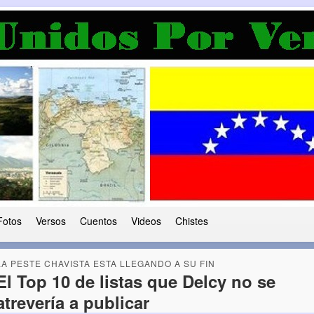
a Democracia
 le ha caido a esta tierra
Fotos
Versos
Cuentos
Videos
Chistes
LA PESTE CHAVISTA ESTA LLEGANDO A SU FIN
El Top 10 de listas que Delcy no se
atrevería a publicar