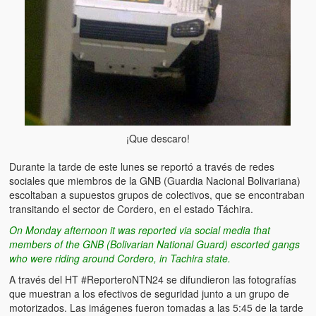
Víctimas del régimen dictatorial de Chávez desde que tomó el
poder hasta el 31 de diciembre de 2009
Víctimas inocentes de la violencia castrista del 4 de Febrero de
1992
¡¡¡Miserable traidor, mira a tu pueblo!!! (Despicable traitor, look a
your country!!!)
Fotos
¡Que descaro!
Versos
Durante la tarde de este lunes se reportó a través de redes
sociales que miembros de la GNB (Guardia Nacional Bolivariana)
Cuentos
escoltaban a supuestos grupos de colectivos, que se encontraban
transitando el sector de Cordero, en el estado Táchira.
Videos
On Monday afternoon it was reported via social media that
members of the GNB (Bolivarian National Guard) escorted gangs
Chistes
who were riding around Cordero, in Tachira state.
A través del HT ‪#‎ReporteroNTN24‬ se difundieron las fotografías
que muestran a los efectivos de seguridad junto a un grupo de
motorizados. Las imágenes fueron tomadas a las 5:45 de la tarde