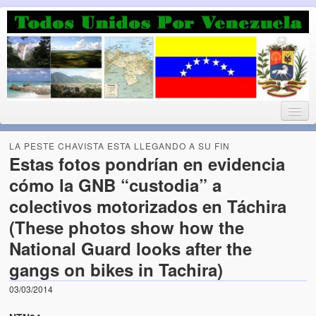
Luchando por la Democracia
Fuera el chavismo, la peor peste que le ha caido a esta tierra
LA PESTE CHAVISTA ESTA LLEGANDO A SU FIN
Estas fotos pondrían en evidencia
cómo la GNB “custodia” a
Home
colectivos motorizados en Táchira
¡Bienvenido!
(These photos show how the
National Guard looks after the
Todos Unidos por Venezuela te da la bienvenida a éste nuestro
Blog. (Todos Unidos por Venezuela welcomes you to our Blog)
gangs on bikes in Tachira)
Acerca de este blog (About this Blog)
03/03/2014