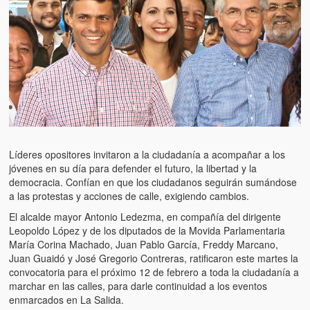
Artículos
El Tipo y los Rojos en Los Teques (The Jerk and the Reds in Lo
Teques)
Hablé con Chavistas (I spoke with chavistas)
La burla del Chavez “tan amante de los niños” (The mockery of
Chavez “such a children lover”)
Los niños de las calles de Venezuela (Children of the streets of
Líderes opositores invitaron a la ciudadanía a acompañar a los
Venezuela)
jóvenes en su día para defender el futuro, la libertad y la
democracia. Confían en que los ciudadanos seguirán sumándose
Luis y El Mono… en armas (Luis and El Mono… armed)
a las protestas y acciones de calle, exigiendo cambios.
Puente Llaguno, Miraflores… ¿y Lina?
El alcalde mayor Antonio Ledezma, en compañía del dirigente
Leopoldo López y de los diputados de la Movida Parlamentaria
Radio Emisoras y canales de televisión clausurados por el régi
María Corina Machado, Juan Pablo García, Freddy Marcano,
de Chávez hasta el 2009
Juan Guaidó y José Gregorio Contreras, ratificaron este martes la
convocatoria para el próximo 12 de febrero a toda la ciudadanía a
Victimas del 11 de abril de 2002
marchar en las calles, para darle continuidad a los eventos
enmarcados en La Salida.