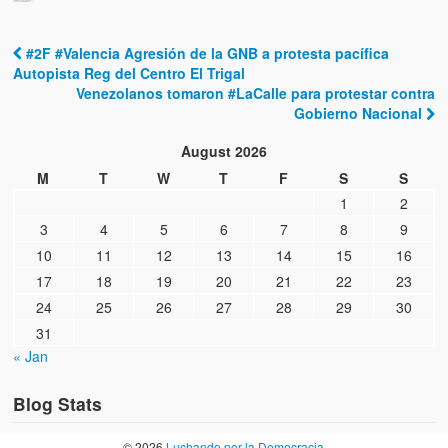
#2F #Valencia Agresión de la GNB a protesta pacífica
Post navigation
Autopista Reg del Centro El Trigal
Venezolanos tomaron #LaCalle para protestar contra
Gobierno Nacional
August 2026
M
T
W
T
F
S
S
1
2
3
4
5
6
7
8
9
10
11
12
13
14
15
16
17
18
19
20
21
22
23
24
25
26
27
28
29
30
31
« Jan
Blog Stats
© 2026
Luchando por la Democracia