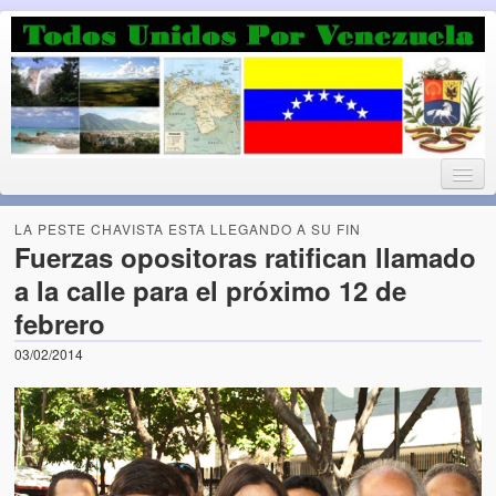
Luchando por la Democracia
Fuera el chavismo, la peor peste que le ha caido a esta tierra
LA PESTE CHAVISTA ESTA LLEGANDO A SU FIN
Fuerzas opositoras ratifican llamado
a la calle para el próximo 12 de
Home
febrero
¡Bienvenido!
03/02/2014
Todos Unidos por Venezuela te da la bienvenida a éste nuestro
Blog. (Todos Unidos por Venezuela welcomes you to our Blog)
Acerca de este blog (About this Blog)