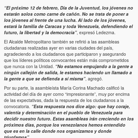
Víctimas del régimen dictatorial de Chávez desde que tomó el
poder hasta el 31 de diciembre de 2009
“El próximo 12 de febrero, Día de la Juventud, los jóvenes no
estarán solos como carne de cañón. No se trata de poner a
los jóvenes al frente de una lucha. Al lado de los jóvenes,
Víctimas inocentes de la violencia castrista del 4 de Febrero de
estará la familia de Caracas y toda Venezuela, defendiendo el
1992
futuro, la libertad y la democracia”
, expresó Ledezma.
¡¡¡Miserable traidor, mira a tu pueblo!!! (Despicable traitor, look a
El Alcalde Metropolitano también se refirió a las asambleas
your country!!!)
ciudadanas realizadas ayer en varias ciudades del país,
agradeciendo a los ciudadanos que participaron y asegurando
Fotos
que los líderes políticos convocantes están más comprometidos
que nunca con la Unidad.
“No estamos empujando a la gente a
Versos
ningún callejón de salida, le estamos haciendo un llamado a
la gente a que se defienda a sí misma”
, agregó.
Cuentos
Por su parte, la asambleísta María Corina Machado calificó la
actividad del día de ayer como “impresionante”, muy por encima
Videos
de las expectativas, dada la respuesta de los ciudadanos a la
convocatoria.
“Esta respuesta nos dice algo: que hay coraje,
Chistes
valentía y determinación en el pueblo de Venezuela para
decidir nuestro futuro. Estas asambleas irán creciendo en los
próximos días, porque los venezolanos hemos entendido
que es en la calle donde nos organizamos y donde
triunfamos”.