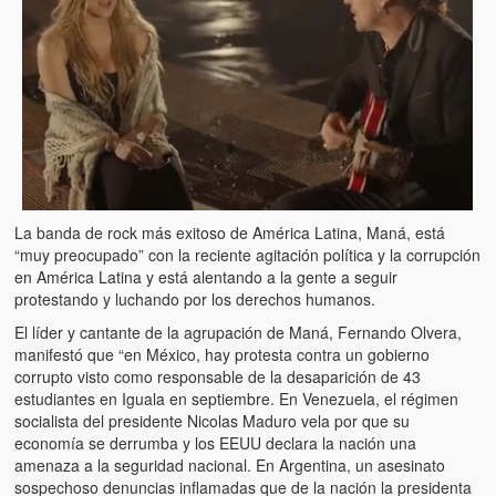
Artículos
El Tipo y los Rojos en Los Teques (The Jerk and the Reds in Lo
Teques)
Hablé con Chavistas (I spoke with chavistas)
La burla del Chavez “tan amante de los niños” (The mockery of
Chavez “such a children lover”)
Los niños de las calles de Venezuela (Children of the streets of
La banda de rock más exitoso de América Latina, Maná, está
Venezuela)
“muy preocupado” con la reciente agitación política y la corrupción
en América Latina y está alentando a la gente a seguir
Luis y El Mono… en armas (Luis and El Mono… armed)
protestando y luchando por los derechos humanos.
El líder y cantante de la agrupación de Maná, Fernando Olvera,
Puente Llaguno, Miraflores… ¿y Lina?
manifestó que “en México, hay protesta contra un gobierno
corrupto visto como responsable de la desaparición de 43
Radio Emisoras y canales de televisión clausurados por el régi
estudiantes en Iguala en septiembre. En Venezuela, el régimen
de Chávez hasta el 2009
socialista del presidente Nicolas Maduro vela por que su
economía se derrumba y los EEUU declara la nación una
Victimas del 11 de abril de 2002
amenaza a la seguridad nacional. En Argentina, un asesinato
sospechoso denuncias inflamadas que de la nación la presidenta