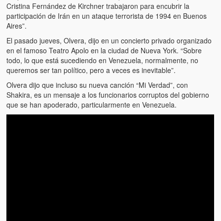
Víctimas del régimen dictatorial de Chávez desde que tomó el
Cristina Fernández de Kirchner trabajaron para encubrir la
poder hasta el 31 de diciembre de 2009
participación de Irán en un ataque terrorista de 1994 en Buenos
Aires”.
Víctimas inocentes de la violencia castrista del 4 de Febrero de
El pasado jueves, Olvera, dijo en un concierto privado organizado
1992
en el famoso Teatro Apolo en la ciudad de Nueva York. “Sobre
todo, lo que está sucediendo en Venezuela, normalmente, no
¡¡¡Miserable traidor, mira a tu pueblo!!! (Despicable traitor, look a
queremos ser tan político, pero a veces es inevitable”.
your country!!!)
Olvera dijo que incluso su nueva canción “Mi Verdad”, con
Fotos
Shakira, es un mensaje a los funcionarios corruptos del gobierno
que se han apoderado, particularmente en Venezuela.
Versos
Cuentos
Videos
Chistes