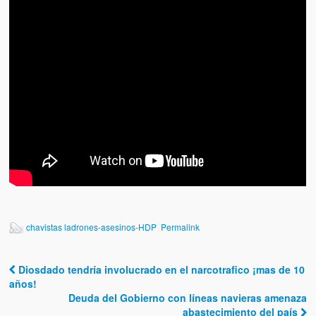
chavistas ladrones-asesinos-HDP
Permalink
Diosdado tendría involucrado en el narcotrafico ¡mas de 10
Post navigation
años!
Deuda del Gobierno con líneas navieras amenaza
abastecimiento del país