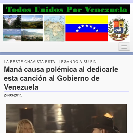
Luchando por la Democracia
Fuera el chavismo, la peor peste que le ha caido a esta tierra
LA PESTE CHAVISTA ESTA LLEGANDO A SU FIN
Maná causa polémica al dedicarle
esta canción al Gobierno de
Home
Venezuela
¡Bienvenido!
24/03/2015
Todos Unidos por Venezuela te da la bienvenida a éste nuestro
Blog. (Todos Unidos por Venezuela welcomes you to our Blog)
Acerca de este blog (About this Blog)