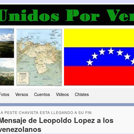
a Democracia
 le ha caido a esta tierra
Fotos
Versos
Cuentos
Videos
Chistes
LA PESTE CHAVISTA ESTA LLEGANDO A SU FIN
Mensaje de Leopoldo Lopez a los
venezolanos