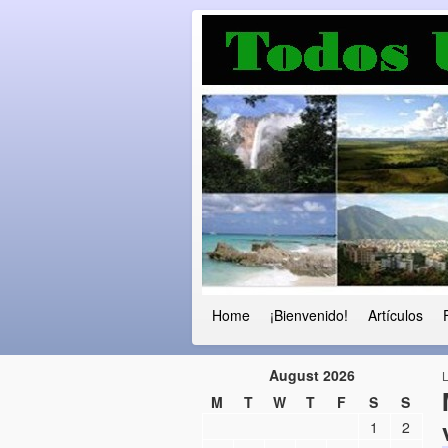
Luchando por l
Fuera el chavismo, la peor peste que
Home
¡Bienvenido!
Artículos
August 2026
M
T
W
T
F
S
S
1
2