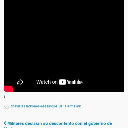
Víctimas del régimen dictatorial de Chávez desde que tomó el
poder hasta el 31 de diciembre de 2009
Víctimas inocentes de la violencia castrista del 4 de Febrero de
1992
¡¡¡Miserable traidor, mira a tu pueblo!!! (Despicable traitor, look a
your country!!!)
Fotos
Versos
Cuentos
Videos
)
Chistes
chavistas ladrones-asesinos-HDP
Permalink
Militares declaran su descontento con el gobierno de