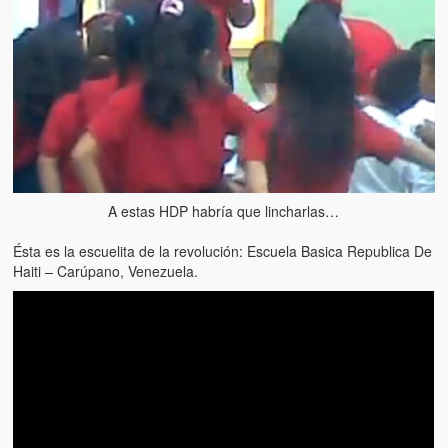
Artículos
El Tipo y los Rojos en Los Teques (The Jerk and the Reds in Lo
Teques)
Hablé con Chavistas (I spoke with chavistas)
La burla del Chavez “tan amante de los niños” (The mockery of
Chavez “such a children lover”)
Los niños de las calles de Venezuela (Children of the streets of
A estas HDP habría que lincharlas…
Venezuela)
Ésta es la escuelita de la revolución: Escuela Basica Republica De
Luis y El Mono… en armas (Luis and El Mono… armed)
Haiti – Carúpano, Venezuela.
Puente Llaguno, Miraflores… ¿y Lina?
Radio Emisoras y canales de televisión clausurados por el régi
de Chávez hasta el 2009
Victimas del 11 de abril de 2002