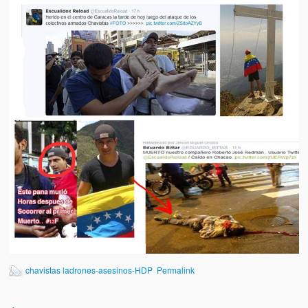
Artículos
El Tipo y los Rojos en Los Teques (The Jerk and the Reds in Lo
Teques)
Hablé con Chavistas (I spoke with chavistas)
La burla del Chavez “tan amante de los niños” (The mockery of
Chavez “such a children lover”)
Los niños de las calles de Venezuela (Children of the streets of
Venezuela)
Luis y El Mono… en armas (Luis and El Mono… armed)
Puente Llaguno, Miraflores… ¿y Lina?
Radio Emisoras y canales de televisión clausurados por el régi
de Chávez hasta el 2009
chavistas ladrones-asesinos-HDP
Permalink
Victimas del 11 de abril de 2002