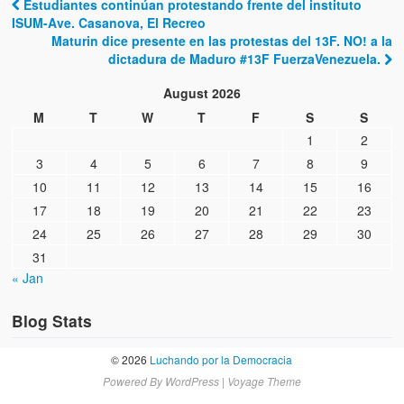
Víctimas del régimen dictatorial de Chávez desde que tomó el
Estudiantes continúan protestando frente del instituto
Post navigation
poder hasta el 31 de diciembre de 2009
ISUM-Ave. Casanova, El Recreo
Maturin dice presente en las protestas del 13F‬. NO! a la
dictadura de Maduro #13F FuerzaVenezuela.
Víctimas inocentes de la violencia castrista del 4 de Febrero de
1992
August 2026
¡¡¡Miserable traidor, mira a tu pueblo!!! (Despicable traitor, look a
M
T
W
T
F
S
S
your country!!!)
1
2
3
4
5
6
7
8
9
Fotos
10
11
12
13
14
15
16
Versos
17
18
19
20
21
22
23
24
25
26
27
28
29
30
Cuentos
31
« Jan
Videos
Chistes
Blog Stats
© 2026
Luchando por la Democracia
Powered By
WordPress
|
Voyage Theme