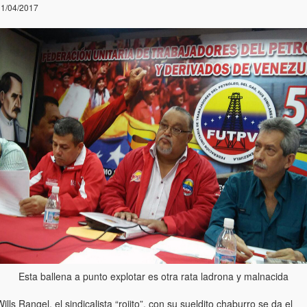
1/04/2017
Esta ballena a punto explotar es otra rata ladrona y malnacida
ills Rangel, el sindicalista “rojito”, con su sueldito chaburro se da el