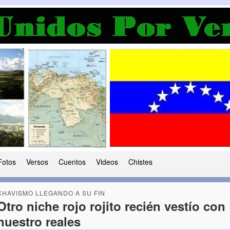
a Democracia
 le ha caido a esta tierra
Fotos
Versos
Cuentos
Videos
Chistes
CHAVISMO LLEGANDO A SU FIN
Otro niche rojo rojito recién vestío con
nuestro reales