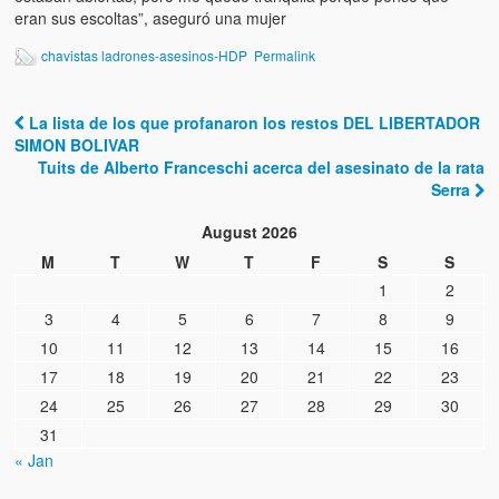
eran sus escoltas”, aseguró una mujer
chavistas ladrones-asesinos-HDP
Permalink
La lista de los que profanaron los restos DEL LIBERTADOR
Post navigation
SIMON BOLIVAR
Tuits de Alberto Franceschi acerca del asesinato de la rata
Serra
August 2026
M
T
W
T
F
S
S
1
2
3
4
5
6
7
8
9
10
11
12
13
14
15
16
17
18
19
20
21
22
23
24
25
26
27
28
29
30
31
« Jan