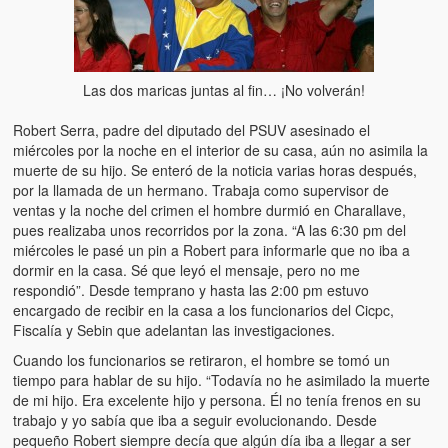
Artículos
El Tipo y los Rojos en Los Teques (The Jerk and the Reds in Lo
Teques)
Las dos maricas juntas al fin… ¡No volverán!
Hablé con Chavistas (I spoke with chavistas)
Robert Serra, padre del diputado del PSUV asesinado el
La burla del Chavez “tan amante de los niños” (The mockery of
miércoles por la noche en el interior de su casa, aún no asimila la
Chavez “such a children lover”)
muerte de su hijo. Se enteró de la noticia varias horas después,
por la llamada de un hermano. Trabaja como supervisor de
Los niños de las calles de Venezuela (Children of the streets of
ventas y la noche del crimen el hombre durmió en Charallave,
Venezuela)
pues realizaba unos recorridos por la zona. “A las 6:30 pm del
miércoles le pasé un pin a Robert para informarle que no iba a
Luis y El Mono… en armas (Luis and El Mono… armed)
dormir en la casa. Sé que leyó el mensaje, pero no me
respondió”. Desde temprano y hasta las 2:00 pm estuvo
Puente Llaguno, Miraflores… ¿y Lina?
encargado de recibir en la casa a los funcionarios del Cicpc,
Fiscalía y Sebin que adelantan las investigaciones.
Radio Emisoras y canales de televisión clausurados por el régi
Cuando los funcionarios se retiraron, el hombre se tomó un
de Chávez hasta el 2009
tiempo para hablar de su hijo. “Todavía no he asimilado la muerte
de mi hijo. Era excelente hijo y persona. Él no tenía frenos en su
Victimas del 11 de abril de 2002
trabajo y yo sabía que iba a seguir evolucionando. Desde
pequeño Robert siempre decía que algún día iba a llegar a ser