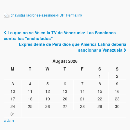
Víctimas del régimen dictatorial de Chávez desde que tomó el
poder hasta el 31 de diciembre de 2009
chavistas ladrones-asesinos-HDP
Permalink
Víctimas inocentes de la violencia castrista del 4 de Febrero de
1992
Lo que no se Ve en la TV de Venezuela: Las Sanciones
Post navigation
¡¡¡Miserable traidor, mira a tu pueblo!!! (Despicable traitor, look a
contra los “enchufados”
your country!!!)
Expresidente de Perú dice que América Latina debería
sancionar a Venezuela
Fotos
August 2026
Versos
M
T
W
T
F
S
S
1
2
Cuentos
3
4
5
6
7
8
9
Videos
10
11
12
13
14
15
16
17
18
19
20
21
22
23
Chistes
24
25
26
27
28
29
30
31
« Jan