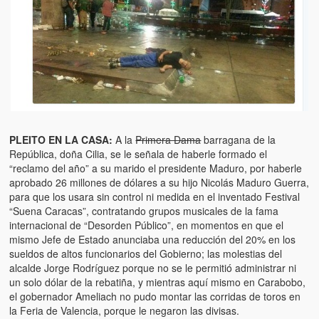
Artículos
El Tipo y los Rojos en Los Teques (The Jerk and the Reds in Lo
Teques)
Hablé con Chavistas (I spoke with chavistas)
La burla del Chavez “tan amante de los niños” (The mockery of
Chavez “such a children lover”)
PLEITO EN LA CASA:
A la
Primera Dama
barragana de la
Los niños de las calles de Venezuela (Children of the streets of
República, doña Cilia, se le señala de haberle formado el
Venezuela)
“reclamo del año” a su marido el presidente Maduro, por haberle
aprobado 26 millones de dólares a su hijo Nicolás Maduro Guerra,
Luis y El Mono… en armas (Luis and El Mono… armed)
para que los usara sin control ni medida en el inventado Festival
“Suena Caracas”, contratando grupos musicales de la fama
Puente Llaguno, Miraflores… ¿y Lina?
internacional de “Desorden Público”, en momentos en que el
mismo Jefe de Estado anunciaba una reducción del 20% en los
Radio Emisoras y canales de televisión clausurados por el régi
sueldos de altos funcionarios del Gobierno; las molestias del
de Chávez hasta el 2009
alcalde Jorge Rodríguez porque no se le permitió administrar ni
un solo dólar de la rebatiña, y mientras aquí mismo en Carabobo,
Victimas del 11 de abril de 2002
el gobernador Ameliach no pudo montar las corridas de toros en
la Feria de Valencia, porque le negaron las divisas.