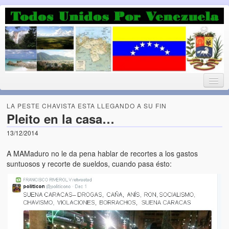
Luchando por la Democracia
Fuera el chavismo, la peor peste que le ha caido a esta tierra
LA PESTE CHAVISTA ESTA LLEGANDO A SU FIN
Pleito en la casa…
13/12/2014
Home
A MAMaduro no le da pena hablar de recortes a los gastos
¡Bienvenido!
suntuosos y recorte de sueldos, cuando pasa ésto:
Todos Unidos por Venezuela te da la bienvenida a éste nuestro
Blog. (Todos Unidos por Venezuela welcomes you to our Blog)
Acerca de este blog (About this Blog)