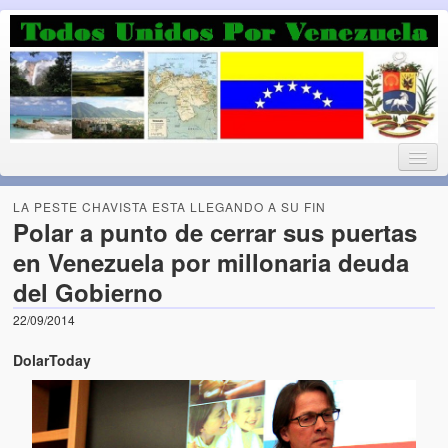
Luchando por la Democracia
Fuera el chavismo, la peor peste que le ha caido a esta tierra
LA PESTE CHAVISTA ESTA LLEGANDO A SU FIN
Polar a punto de cerrar sus puertas
en Venezuela por millonaria deuda
Home
del Gobierno
¡Bienvenido!
22/09/2014
Todos Unidos por Venezuela te da la bienvenida a éste nuestro
DolarToday
Blog. (Todos Unidos por Venezuela welcomes you to our Blog)
Acerca de este blog (About this Blog)