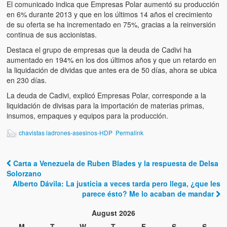
Víctimas del régimen dictatorial de Chávez desde que tomó el
El comunicado indica que Empresas Polar aumentó su producción
poder hasta el 31 de diciembre de 2009
en 6% durante 2013 y que en los últimos 14 años el crecimiento
de su oferta se ha incrementado en 75%, gracias a la reinversión
Víctimas inocentes de la violencia castrista del 4 de Febrero de
continua de sus accionistas.
1992
Destaca el grupo de empresas que la deuda de Cadivi ha
aumentado en 194% en los dos últimos años y que un retardo en
¡¡¡Miserable traidor, mira a tu pueblo!!! (Despicable traitor, look a
la liquidación de dividas que antes era de 50 días, ahora se ubica
your country!!!)
en 230 días.
Fotos
La deuda de Cadivi, explicó Empresas Polar, corresponde a la
liquidación de divisas para la importación de materias primas,
insumos, empaques y equipos para la producción.
Versos
chavistas ladrones-asesinos-HDP
Permalink
Cuentos
Videos
Carta a Venezuela de Ruben Blades y la respuesta de Delsa
Post navigation
Solorzano
Chistes
Alberto Dávila: La justicia a veces tarda pero llega, ¿que les
parece ésto? Me lo acaban de mandar
August 2026
M
T
W
T
F
S
S