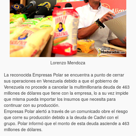
Artículos
El Tipo y los Rojos en Los Teques (The Jerk and the Reds in Lo
Teques)
Hablé con Chavistas (I spoke with chavistas)
La burla del Chavez “tan amante de los niños” (The mockery of
Chavez “such a children lover”)
Lorenzo Mendoza
Los niños de las calles de Venezuela (Children of the streets of
Venezuela)
La reconocida Empresas Polar se encuentra a punto de cerrar
sus operaciones en Venezuela debido a que el gobierno de
Luis y El Mono… en armas (Luis and El Mono… armed)
Venezuela no procede a cancelar la multimillonaria deuda de 463
millones de dólares que tiene con la empresa, lo a su vez impide
Puente Llaguno, Miraflores… ¿y Lina?
que misma pueda importar los insumos que necesita para
continuar con su producción.
Radio Emisoras y canales de televisión clausurados por el régi
Empresas Polar alertó a través de un comunicado obre el riesgo
de Chávez hasta el 2009
que corre su producción debido a la deuda de Cadivi con el
grupo. Polar informó que el monto de esta deuda asciende a 463
Victimas del 11 de abril de 2002
millones de dólares.