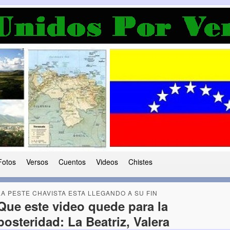
a Democracia
 le ha caido a esta tierra
Fotos
Versos
Cuentos
Videos
Chistes
LA PESTE CHAVISTA ESTA LLEGANDO A SU FIN
Que este video quede para la
posteridad: La Beatriz, Valera