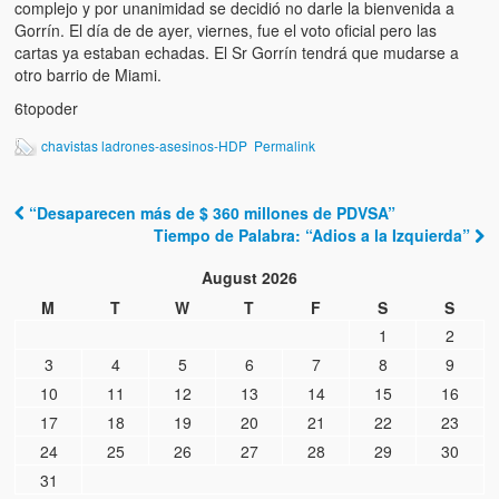
complejo y por unanimidad se decidió no darle la bienvenida a
Gorrín. El día de de ayer, viernes, fue el voto oficial pero las
cartas ya estaban echadas. El Sr Gorrín tendrá que mudarse a
otro barrio de Miami.
6topoder
chavistas ladrones-asesinos-HDP
Permalink
“Desaparecen más de $ 360 millones de PDVSA”
Post navigation
Tiempo de Palabra: “Adios a la Izquierda”
August 2026
M
T
W
T
F
S
S
1
2
3
4
5
6
7
8
9
10
11
12
13
14
15
16
17
18
19
20
21
22
23
24
25
26
27
28
29
30
31