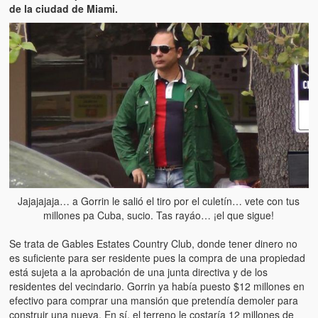
Artículos
de la ciudad de Miami.
El Tipo y los Rojos en Los Teques (The Jerk and the Reds in Lo
Teques)
Hablé con Chavistas (I spoke with chavistas)
La burla del Chavez “tan amante de los niños” (The mockery of
Chavez “such a children lover”)
Los niños de las calles de Venezuela (Children of the streets of
Venezuela)
Luis y El Mono… en armas (Luis and El Mono… armed)
Jajajajaja… a Gorrin le salió el tiro por el culetín… vete con tus
millones pa Cuba, sucio. Tas rayáo… ¡el que sigue!
Puente Llaguno, Miraflores… ¿y Lina?
Se trata de Gables Estates Country Club, donde tener dinero no
Radio Emisoras y canales de televisión clausurados por el régi
es suficiente para ser residente pues la compra de una propiedad
de Chávez hasta el 2009
está sujeta a la aprobación de una junta directiva y de los
residentes del vecindario. Gorrin ya había puesto $12 millones en
Victimas del 11 de abril de 2002
efectivo para comprar una mansión que pretendía demoler para
construir una nueva. En sí, el terreno le costaría 12 millones de