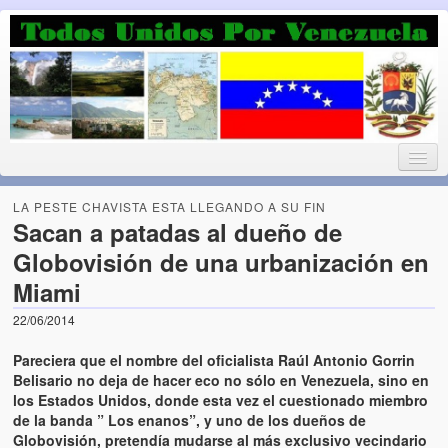
Luchando por la Democracia
Fuera el chavismo, la peor peste que le ha caido a esta tierra
LA PESTE CHAVISTA ESTA LLEGANDO A SU FIN
Sacan a patadas al dueño de
Globovisión de una urbanización en
Home
Miami
¡Bienvenido!
22/06/2014
Todos Unidos por Venezuela te da la bienvenida a éste nuestro
Pareciera que el nombre del oficialista Raúl Antonio Gorrin
Blog. (Todos Unidos por Venezuela welcomes you to our Blog)
Belisario no deja de hacer eco no sólo en Venezuela, sino en
los Estados Unidos, donde esta vez el cuestionado miembro
Acerca de este blog (About this Blog)
de la banda ” Los enanos”, y uno de los dueños de
Globovisión, pretendía mudarse al más exclusivo vecindario