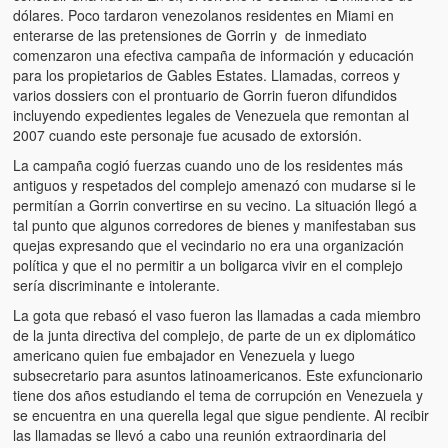
Víctimas del régimen dictatorial de Chávez desde que tomó el
dólares. Poco tardaron venezolanos residentes en Miami en
poder hasta el 31 de diciembre de 2009
enterarse de las pretensiones de Gorrin y de inmediato
comenzaron una efectiva campaña de información y educación
Víctimas inocentes de la violencia castrista del 4 de Febrero de
para los propietarios de Gables Estates. Llamadas, correos y
1992
varios dossiers con el prontuario de Gorrin fueron difundidos
incluyendo expedientes legales de Venezuela que remontan al
¡¡¡Miserable traidor, mira a tu pueblo!!! (Despicable traitor, look a
2007 cuando este personaje fue acusado de extorsión.
your country!!!)
La campaña cogió fuerzas cuando uno de los residentes más
antiguos y respetados del complejo amenazó con mudarse si le
Fotos
permitían a Gorrin convertirse en su vecino. La situación llegó a
tal punto que algunos corredores de bienes y manifestaban sus
Versos
quejas expresando que el vecindario no era una organización
política y que el no permitir a un boligarca vivir en el complejo
Cuentos
sería discriminante e intolerante.
Videos
La gota que rebasó el vaso fueron las llamadas a cada miembro
de la junta directiva del complejo, de parte de un ex diplomático
Chistes
americano quien fue embajador en Venezuela y luego
subsecretario para asuntos latinoamericanos. Este exfuncionario
tiene dos años estudiando el tema de corrupción en Venezuela y
se encuentra en una querella legal que sigue pendiente. Al recibir
las llamadas se llevó a cabo una reunión extraordinaria del