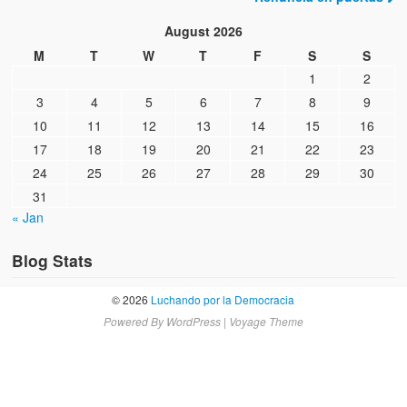
Artículos
August 2026
El Tipo y los Rojos en Los Teques (The Jerk and the Reds in Lo
M
T
W
T
F
S
S
Teques)
1
2
Hablé con Chavistas (I spoke with chavistas)
3
4
5
6
7
8
9
10
11
12
13
14
15
16
La burla del Chavez “tan amante de los niños” (The mockery of
17
18
19
20
21
22
23
Chavez “such a children lover”)
24
25
26
27
28
29
30
Los niños de las calles de Venezuela (Children of the streets of
31
Venezuela)
« Jan
Luis y El Mono… en armas (Luis and El Mono… armed)
Blog Stats
Puente Llaguno, Miraflores… ¿y Lina?
© 2026
Luchando por la Democracia
Radio Emisoras y canales de televisión clausurados por el régi
Powered By
WordPress
|
Voyage Theme
de Chávez hasta el 2009
Victimas del 11 de abril de 2002