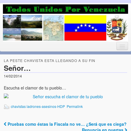
Luchando por la Democracia
Fuera el chavismo, la peor peste que le ha caido a esta tierra
LA PESTE CHAVISTA ESTA LLEGANDO A SU FIN
Señor…
14/02/2014
Home
Escucha el clamor de tu pueblo…
¡Bienvenido!
Todos Unidos por Venezuela te da la bienvenida a éste nuestro
chavistas ladrones-asesinos-HDP
Permalink
Blog. (Todos Unidos por Venezuela welcomes you to our Blog)
Acerca de este blog (About this Blog)
Pruebas como éstas la Fiscala no ve… ¿Será que es ciega?
Post navigation
Renuncia en puertas