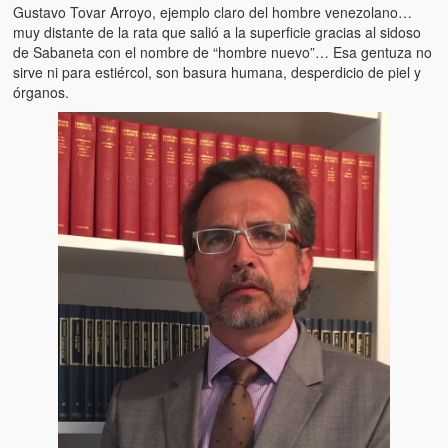
Artículos
Gustavo Tovar Arroyo, ejemplo claro del hombre venezolano…
muy distante de la rata que salió a la superficie gracias al sidoso
El Tipo y los Rojos en Los Teques (The Jerk and the Reds in Lo
de Sabaneta con el nombre de “hombre nuevo”… Esa gentuza no
Teques)
sirve ni para estiércol, son basura humana, desperdicio de piel y
órganos.
Hablé con Chavistas (I spoke with chavistas)
La burla del Chavez “tan amante de los niños” (The mockery of
Chavez “such a children lover”)
Los niños de las calles de Venezuela (Children of the streets of
Venezuela)
Luis y El Mono… en armas (Luis and El Mono… armed)
Puente Llaguno, Miraflores… ¿y Lina?
Radio Emisoras y canales de televisión clausurados por el régi
de Chávez hasta el 2009
Victimas del 11 de abril de 2002