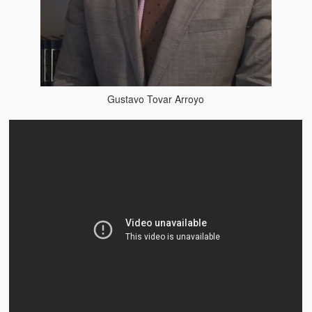
Víctimas del régimen dictatorial de Chávez desde que tomó el
poder hasta el 31 de diciembre de 2009
Víctimas inocentes de la violencia castrista del 4 de Febrero de
1992
¡¡¡Miserable traidor, mira a tu pueblo!!! (Despicable traitor, look a
Gustavo Tovar Arroyo
your country!!!)
Fotos
Versos
Cuentos
Videos
Chistes