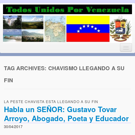
Luchando por la Democracia
Fuera el chavismo, la peor peste que le ha caido a esta tierra
TAG ARCHIVES:
CHAVISMO LLEGANDO A SU
FIN
Home
¡Bienvenido!
LA PESTE CHAVISTA ESTA LLEGANDO A SU FIN
Todos Unidos por Venezuela te da la bienvenida a éste nuestro
Habla un SEÑOR: Gustavo Tovar
Blog. (Todos Unidos por Venezuela welcomes you to our Blog)
Arroyo, Abogado, Poeta y Educador
Acerca de este blog (About this Blog)
30/04/2017