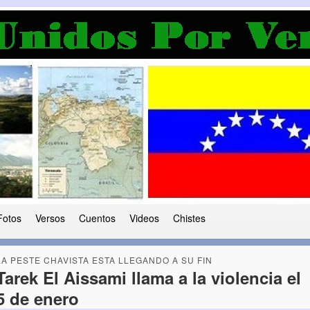
a Democracia
 le ha caido a esta tierra
Fotos
Versos
Cuentos
Videos
Chistes
LA PESTE CHAVISTA ESTA LLEGANDO A SU FIN
Tarek El Aissami llama a la violencia el
5 de enero