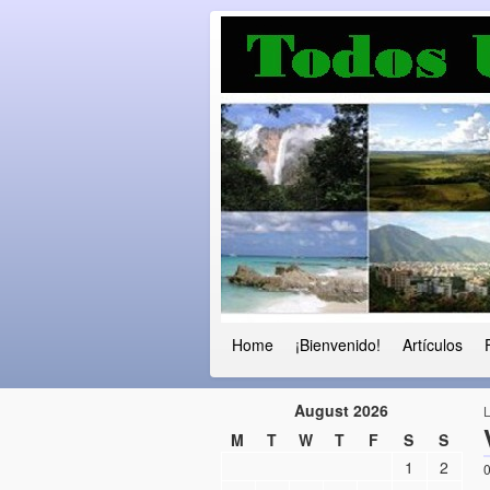
Luchando por l
Fuera el chavismo, la peor peste que
Home
¡Bienvenido!
Artículos
August 2026
M
T
W
T
F
S
S
1
2
0