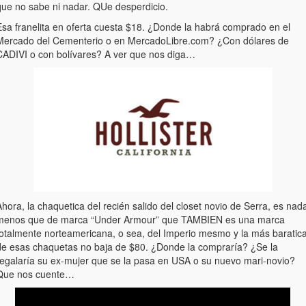
que no sabe ni nadar. QUe desperdicio.
Esa franelita en oferta cuesta $18. ¿Donde la habrá comprado en el
Mercado del Cementerio o en MercadoLibre.com? ¿Con dólares de
CADIVI o con bolívares? A ver que nos diga…
hora, la chaquetica del recién salido del closet novio de Serra, es nad
menos que de marca “Under Armour” que TAMBIEN es una marca
totalmente norteamericana, o sea, del Imperio mesmo y la más baratic
de esas chaquetas no baja de $80. ¿Donde la compraría? ¿Se la
regalaría su ex-mujer que se la pasa en USA o su nuevo mari-novio?
Que nos cuente…