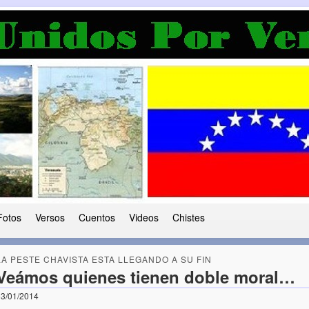
a Democracia
 le ha caido a esta tierra
Fotos
Versos
Cuentos
Videos
Chistes
LA PESTE CHAVISTA ESTA LLEGANDO A SU FIN
Veámos quienes tienen doble moral…
3/01/2014