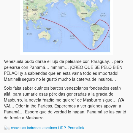
Víctimas del régimen dictatorial de Chávez desde que tomó el
poder hasta el 31 de diciembre de 2009
Víctimas inocentes de la violencia castrista del 4 de Febrero de
1992
¡¡¡Miserable traidor, mira a tu pueblo!!! (Despicable traitor, look a
your country!!!)
Fotos
Venezuela pudo darse el lujo de pelearse con Paraguay… pero
pelearse con Panamá… mmmm… ¡CREO QUE SE PELO BIEN
Versos
PELAO! ¡y a sabiendas que en esta vaina todo es importado!
Martinelli seguro no le gustó mucho la caterva de insultos…
Cuentos
Solo falta saber cuántos barcos venezolanos fondeados están
Videos
allá, para sumarle esas pérdidas generadas a la gracia de
Masburro, la novela “nadie me quiere” de Masburro sigue… ¡YA
Chistes
VA!… Oder in the Fartess. Esperemos a ver quienes apoyan a
Panamá… Espero que de verdad lo hagan. Panamá se las cantó
de frente a Masburro.
chavistas ladrones-asesinos-HDP
Permalink