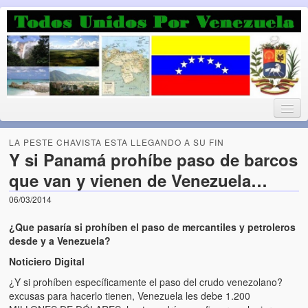
Luchando por la Democracia
Fuera el chavismo, la peor peste que le ha caido a esta tierra
LA PESTE CHAVISTA ESTA LLEGANDO A SU FIN
Y si Panamá prohíbe paso de barcos
que van y vienen de Venezuela…
Home
06/03/2014
¡Bienvenido!
¿Que pasaría si prohíben el paso de mercantiles y petroleros
Todos Unidos por Venezuela te da la bienvenida a éste nuestro
desde y a Venezuela?
Blog. (Todos Unidos por Venezuela welcomes you to our Blog)
Noticiero Digital
¿Y si prohíben específicamente el paso del crudo venezolano?
Acerca de este blog (About this Blog)
excusas para hacerlo tienen, Venezuela les debe 1.200