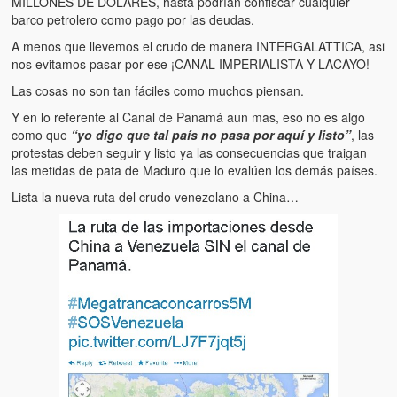
MILLONES DE DÓLARES, hasta podrían confiscar cualquier
Artículos
barco petrolero como pago por las deudas.
El Tipo y los Rojos en Los Teques (The Jerk and the Reds in Lo
A menos que llevemos el crudo de manera INTERGALATTICA, asi
Teques)
nos evitamos pasar por ese ¡CANAL IMPERIALISTA Y LACAYO!
Las cosas no son tan fáciles como muchos piensan.
Hablé con Chavistas (I spoke with chavistas)
Y en lo referente al Canal de Panamá aun mas, eso no es algo
La burla del Chavez “tan amante de los niños” (The mockery of
como que
“yo digo que tal país no pasa por aquí y listo”
, las
Chavez “such a children lover”)
protestas deben seguir y listo ya las consecuencias que traigan
las metidas de pata de Maduro que lo evalúen los demás países.
Los niños de las calles de Venezuela (Children of the streets of
Lista la nueva ruta del crudo venezolano a China…
Venezuela)
Luis y El Mono… en armas (Luis and El Mono… armed)
Puente Llaguno, Miraflores… ¿y Lina?
Radio Emisoras y canales de televisión clausurados por el régi
de Chávez hasta el 2009
Victimas del 11 de abril de 2002