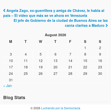
Angela Zago, ex-guerrillera y amiga de Chávez, le habla al
Post navigation
país – El vídeo que más se ve ahora en Venezuela
El jefe de Gobierno de la ciudad de Buenos Aires se las
canta claritas a Maduro
August 2026
M
T
W
T
F
S
S
1
2
3
4
5
6
7
8
9
10
11
12
13
14
15
16
17
18
19
20
21
22
23
24
25
26
27
28
29
30
31
« Jan
Blog Stats
© 2026
Luchando por la Democracia