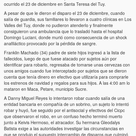
ocurrido el 23 de diciembre en Santa Teresa del Tuy.
A pesar de que le dieron el disparo el 23 de diciembre, cuando
salía de guardia, sus familiares lo llevaron a cuatro clínicas en Los
Valles del Tuy, donde no pudieron atenderlo y finalmente
consiguieron una ambulancia que lo trasladó hasta el hospital
Domingo Luciani, donde murió como consecuencia de un shock
anafiláctico provocado por la pérdida de sangre.
Franklin Machado (34) padre de siete hijos ingresó a la lista de
fallecidos, luego de que fuese atacado por sujetos aún por
identificar para robarlo, regresaba de tomarse unas cervezas con
unos amigos cuando fue interceptado por sujetos que se dieron
cuenta que tenía dinero en efectivo que utilizaría para comprarle
los estrenos de navidad y regalos para sus hijos. A las 4:00 am lo
mataron en Maca, Petare, municipio Sucre.
A Danny Miguel Reyes lo intentaron robar cuando salía de una
entidad bancaria en compañía de un sobrino, un sujeto lo intentó
robar y huyó, fue seguido por el antisocial y efectivos del Cicpc
que observaron el robo, en un confuso hecho terminó muerto
junto a Keivis Hermoso, el atracador. Su hermana Gleodalys
Batista exige a las autoridades investigar las circunstancias en
que se produjo el supuesto intercambio de disparos que culminó