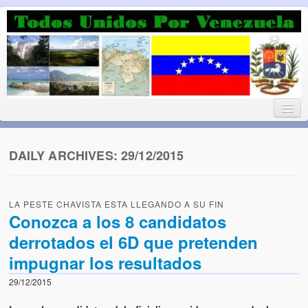
Luchando por la Democracia
Fuera el chavismo, la peor peste que le ha caido a esta tierra
DAILY ARCHIVES:
29/12/2015
Home
LA PESTE CHAVISTA ESTA LLEGANDO A SU FIN
¡Bienvenido!
Conozca a los 8 candidatos
derrotados el 6D que pretenden
Todos Unidos por Venezuela te da la bienvenida a éste nuestro
Blog. (Todos Unidos por Venezuela welcomes you to our Blog)
impugnar los resultados
Acerca de este blog (About this Blog)
29/12/2015