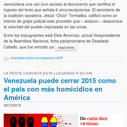
Víctimas del régimen dictatorial de Chávez desde que tomó el
venezolana una vez tuvo acceso al documento que certifica el
poder hasta el 31 de diciembre de 2009
ingreso del texto que señala 6 circunscripciones. El secretario de
la coalición opositora, Jesús “Chúo” Torrealba, calificó como un
Víctimas inocentes de la violencia castrista del 4 de Febrero de
intento de golpe judicial este proceder que – sostuvo – desconoce
1992
la voluntad del pueblo expresada en las urnas.
Entre los impugnantes está Elvis Amoroso, actual Vicepresidente
¡¡¡Miserable traidor, mira a tu pueblo!!! (Despicable traitor, look a
de la Asamblea Nacional, ficha parlamentaria de Diosdado
your country!!!)
Cabello, que fue vencido po
read more
Fotos
chavistas ladrones-asesinos-HDP
Versos
LA PESTE CHAVISTA ESTA LLEGANDO A SU FIN
Cuentos
Venezuela puede cerrar 2015 como
el país con más homicidios en
Videos
América
Chistes
29/12/2015