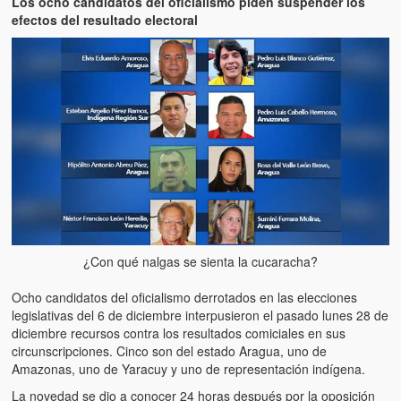
Los ocho candidatos del oficialismo piden suspender los
Artículos
efectos del resultado electoral
El Tipo y los Rojos en Los Teques (The Jerk and the Reds in Lo
Teques)
Hablé con Chavistas (I spoke with chavistas)
La burla del Chavez “tan amante de los niños” (The mockery of
Chavez “such a children lover”)
Los niños de las calles de Venezuela (Children of the streets of
Venezuela)
Luis y El Mono… en armas (Luis and El Mono… armed)
¿Con qué nalgas se sienta la cucaracha?
Puente Llaguno, Miraflores… ¿y Lina?
Ocho candidatos del oficialismo derrotados en las elecciones
Radio Emisoras y canales de televisión clausurados por el régi
legislativas del 6 de diciembre interpusieron el pasado lunes 28 de
de Chávez hasta el 2009
diciembre recursos contra los resultados comiciales en sus
circunscripciones. Cinco son del estado Aragua, uno de
Victimas del 11 de abril de 2002
Amazonas, uno de Yaracuy y uno de representación indígena.
La novedad se dio a conocer 24 horas después por la oposición