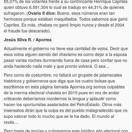
55,07% de los votantes frente a su contrincante Henrique Capriles
quien obtuvo 6.591.304 lo cual se tradujo en 44,31% de quienes
sufragaron. (
Ovario II dice:
Bueno, esos números eran tan
hermosos porque estaban maquillados. Todos sabemos que ganó
Capriles. Es más, chiabes no ganó limpio nunca y desde el 2004
el fraude fue descarado).
Jesús Silva R. / Aporrea
Actualmente el gobierno no tiene esa cantidad de votos. Decir que
esos votos siguen siendo del chavismo es como dejar a la esposa
pasar varias noches durmiendo fuera de casa pero confiar que no
anda haciendo nada malo y que pronto volverá. O sea…
Pero como de costumbre, no faltará un grupete de jalamecates
histéricos y gobierneros que diga que los cuatro bolsas que
escribimos en esta página llamada Aporrea.org somos culpables
de la merma electoral chavista en 2015 pues en vez de andar
criticando deberíamos mordernos la lengua y aplaudir como
hacen los oportunistas asalariados del PetroEstado. Otros más
insensatos dirán que la culpa es del pueblo malagradecido que no
supo valorar todo lo mucho que se le ha dado. El mundo al
revés…
Pero basta de ironías y culminemos este fatídico año electoral con