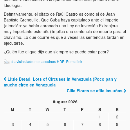
ideología.
Definitivamente, el olfato de Raúl Castro es como el de Jean
Baptiste Grenouille. Que Cuba haya capitulado ante el imperio
(atención: ya había aprobado una Ley de Inversión Extranjera
muy importante este año) implica una sentencia de muerte para el
chavismo. Lo que ocurre es que a veces las sentencias tardan en
ejecutarse.
¿Quién fue el que dijo que siempre se puede estar peor?
chavistas ladrones-asesinos-HDP
Permalink
Little Bread, Lots of Circuses in Venezuela (Poco pan y
Post navigation
mucho circo en Venezuela
Cilia Flores se afila las uñas
August 2026
M
T
W
T
F
S
S
1
2
3
4
5
6
7
8
9