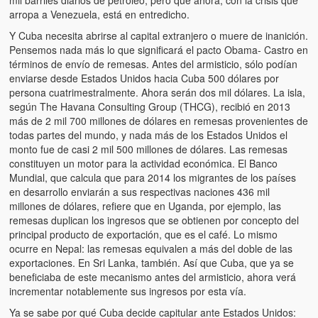
mil barriles diarios de petróleo, pero que ahora, con la crisis que
arropa a Venezuela, está en entredicho.
Y Cuba necesita abrirse al capital extranjero o muere de inanición.
Pensemos nada más lo que significará el pacto Obama- Castro en
términos de envío de remesas. Antes del armisticio, sólo podían
enviarse desde Estados Unidos hacia Cuba 500 dólares por
persona cuatrimestralmente. Ahora serán dos mil dólares. La isla,
según The Havana Consulting Group (THCG), recibió en 2013
más de 2 mil 700 millones de dólares en remesas provenientes de
todas partes del mundo, y nada más de los Estados Unidos el
monto fue de casi 2 mil 500 millones de dólares. Las remesas
constituyen un motor para la actividad económica. El Banco
Mundial, que calcula que para 2014 los migrantes de los países
en desarrollo enviarán a sus respectivas naciones 436 mil
millones de dólares, refiere que en Uganda, por ejemplo, las
remesas duplican los ingresos que se obtienen por concepto del
principal producto de exportación, que es el café. Lo mismo
ocurre en Nepal: las remesas equivalen a más del doble de las
exportaciones. En Sri Lanka, también. Así que Cuba, que ya se
beneficiaba de este mecanismo antes del armisticio, ahora verá
incrementar notablemente sus ingresos por esta vía.
Ya se sabe por qué Cuba decide capitular ante Estados Unidos: