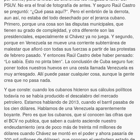
PSUV. No era el final de fotografía de antes. Y seguro Raúl Castro
se preguntó: “¿Qué pasa aquí?”. Pero el embrión de la derrota,
aun así, no estaba del todo desechado por el jerarca cubano.
Primero, porque una cosa son las disputas municipales, que
tienen su grado de complejidad, y otra diferente son las
presidenciales, especialmente si Chávez ya no juega. Y segundo,
porque en Venezuela se mueve una corriente subterránea de
malestar que afloró con todas sus fuerzas a partir de las protestas
de febrero pasado. Y entonces Raúl Castro debe haber pensado:
“Lo sabía. Esto no pinta bien”. La conclusión de Cuba seguro fue:
poner todos nuestros huevos en una cesta llamada Venezuela es
muy arriesgado. Allí puede pasar cualquier cosa, aunque la gente
crea que no pasa nada.
Y que conste: cuando los cubanos hicieron sus cálculos políticos
todavía no se había producido el descalabro del mercado
petrolero. Estamos hablando de 2013, cuando el barril pasaba de
los cien dólares. Hablamos de una Venezuela aparentemente
boyante. Pero es que los cubanos, que sí conocen las cifras que
el BCV no publica, que saben a cuánto asciende nuestro
endeudamiento (era de poco más de treinta mil millones de
dólares cuando Chávez se montó en el poder y ahora pasaría de
200 mil millones de dólares), que conocen el verdadero estado de