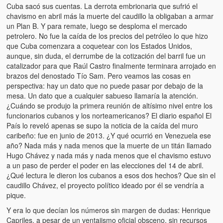
Artículos
Cuba sacó sus cuentas. La derrota embrionaria que sufrió el
chavismo en abril más la muerte del caudillo la obligaban a armar
El Tipo y los Rojos en Los Teques (The Jerk and the Reds in Lo
un Plan B. Y para remate, luego se desploma el mercado
Teques)
petrolero. No fue la caída de los precios del petróleo lo que hizo
que Cuba comenzara a coquetear con los Estados Unidos,
Hablé con Chavistas (I spoke with chavistas)
aunque, sin duda, el derrumbe de la cotización del barril fue un
catalizador para que Raúl Castro finalmente terminara arrojado en
La burla del Chavez “tan amante de los niños” (The mockery of
brazos del denostado Tío Sam. Pero veamos las cosas en
Chavez “such a children lover”)
perspectiva: hay un dato que no puede pasar por debajo de la
mesa. Un dato que a cualquier sabueso llamaría la atención.
Los niños de las calles de Venezuela (Children of the streets of
¿Cuándo se produjo la primera reunión de altísimo nivel entre los
Venezuela)
funcionarios cubanos y los norteamericanos? El diario español El
País lo reveló apenas se supo la noticia de la caída del muro
Luis y El Mono… en armas (Luis and El Mono… armed)
caribeño: fue en junio de 2013. ¿Y qué ocurrió en Venezuela ese
año? Nada más y nada menos que la muerte de un titán llamado
Puente Llaguno, Miraflores… ¿y Lina?
Hugo Chávez y nada más y nada menos que el chavismo estuvo
a un paso de perder el poder en las elecciones del 14 de abril.
Radio Emisoras y canales de televisión clausurados por el régi
¿Qué lectura le dieron los cubanos a esos dos hechos? Que sin el
de Chávez hasta el 2009
caudillo Chávez, el proyecto político ideado por él se vendría a
pique.
Victimas del 11 de abril de 2002
Y era lo que decían los números sin margen de dudas: Henrique
Capriles, a pesar de un ventajismo oficial obsceno, sin recursos