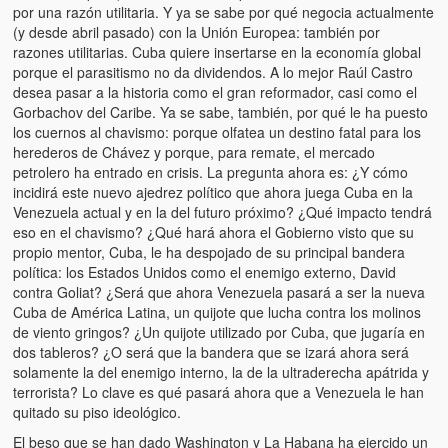
por una razón utilitaria. Y ya se sabe por qué negocia actualmente
(y desde abril pasado) con la Unión Europea: también por
razones utilitarias. Cuba quiere insertarse en la economía global
porque el parasitismo no da dividendos. A lo mejor Raúl Castro
desea pasar a la historia como el gran reformador, casi como el
Gorbachov del Caribe. Ya se sabe, también, por qué le ha puesto
los cuernos al chavismo: porque olfatea un destino fatal para los
herederos de Chávez y porque, para remate, el mercado
petrolero ha entrado en crisis. La pregunta ahora es: ¿Y cómo
incidirá este nuevo ajedrez político que ahora juega Cuba en la
Venezuela actual y en la del futuro próximo? ¿Qué impacto tendrá
eso en el chavismo? ¿Qué hará ahora el Gobierno visto que su
propio mentor, Cuba, le ha despojado de su principal bandera
política: los Estados Unidos como el enemigo externo, David
contra Goliat? ¿Será que ahora Venezuela pasará a ser la nueva
Cuba de América Latina, un quijote que lucha contra los molinos
de viento gringos? ¿Un quijote utilizado por Cuba, que jugaría en
dos tableros? ¿O será que la bandera que se izará ahora será
solamente la del enemigo interno, la de la ultraderecha apátrida y
terrorista? Lo clave es qué pasará ahora que a Venezuela le han
quitado su piso ideológico.
El beso que se han dado Washington y La Habana ha ejercido un