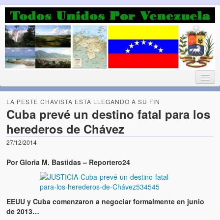
Luchando por la Democracia
Fuera el chavismo, la peor peste que le ha caido a esta tierra
LA PESTE CHAVISTA ESTA LLEGANDO A SU FIN
Cuba prevé un destino fatal para los
herederos de Chávez
Home
27/12/2014
¡Bienvenido!
Por Gloria M. Bastidas – Reportero24
Todos Unidos por Venezuela te da la bienvenida a éste nuestro
Blog. (Todos Unidos por Venezuela welcomes you to our Blog)
EEUU y Cuba comenzaron a negociar formalmente en junio
Acerca de este blog (About this Blog)
de 2013…