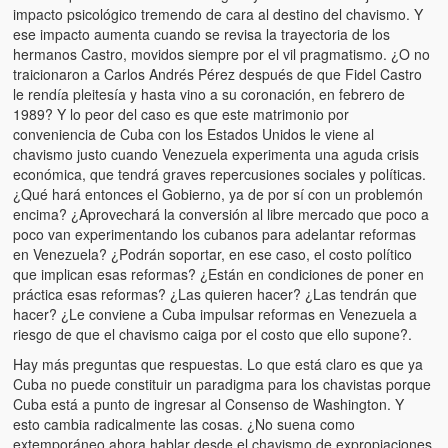
impacto psicológico tremendo de cara al destino del chavismo. Y
ese impacto aumenta cuando se revisa la trayectoria de los
hermanos Castro, movidos siempre por el vil pragmatismo. ¿O no
traicionaron a Carlos Andrés Pérez después de que Fidel Castro
le rendía pleitesía y hasta vino a su coronación, en febrero de
1989? Y lo peor del caso es que este matrimonio por
conveniencia de Cuba con los Estados Unidos le viene al
chavismo justo cuando Venezuela experimenta una aguda crisis
económica, que tendrá graves repercusiones sociales y políticas.
¿Qué hará entonces el Gobierno, ya de por sí con un problemón
encima? ¿Aprovechará la conversión al libre mercado que poco a
poco van experimentando los cubanos para adelantar reformas
en Venezuela? ¿Podrán soportar, en ese caso, el costo político
que implican esas reformas? ¿Están en condiciones de poner en
práctica esas reformas? ¿Las quieren hacer? ¿Las tendrán que
hacer? ¿Le conviene a Cuba impulsar reformas en Venezuela a
riesgo de que el chavismo caiga por el costo que ello supone?.
Hay más preguntas que respuestas. Lo que está claro es que ya
Cuba no puede constituir un paradigma para los chavistas porque
Cuba está a punto de ingresar al Consenso de Washington. Y
esto cambia radicalmente las cosas. ¿No suena como
extemporáneo ahora hablar desde el chavismo de expropiaciones