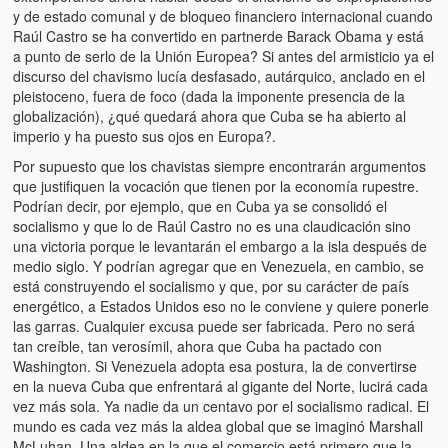
y de estado comunal y de bloqueo financiero internacional cuando
Raúl Castro se ha convertido en partnerde Barack Obama y está
a punto de serlo de la Unión Europea? Si antes del armisticio ya el
discurso del chavismo lucía desfasado, autárquico, anclado en el
pleistoceno, fuera de foco (dada la imponente presencia de la
globalización), ¿qué quedará ahora que Cuba se ha abierto al
imperio y ha puesto sus ojos en Europa?.
Por supuesto que los chavistas siempre encontrarán argumentos
que justifiquen la vocación que tienen por la economía rupestre.
Podrían decir, por ejemplo, que en Cuba ya se consolidó el
socialismo y que lo de Raúl Castro no es una claudicación sino
una victoria porque le levantarán el embargo a la isla después de
medio siglo. Y podrían agregar que en Venezuela, en cambio, se
está construyendo el socialismo y que, por su carácter de país
energético, a Estados Unidos eso no le conviene y quiere ponerle
las garras. Cualquier excusa puede ser fabricada. Pero no será
tan creíble, tan verosímil, ahora que Cuba ha pactado con
Washington. Si Venezuela adopta esa postura, la de convertirse
en la nueva Cuba que enfrentará al gigante del Norte, lucirá cada
vez más sola. Ya nadie da un centavo por el socialismo radical. El
mundo es cada vez más la aldea global que se imaginó Marshall
McLuhan. Una aldea en la que el comercio está primero que la