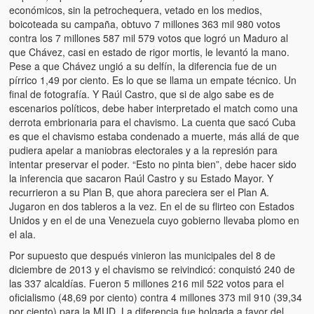
Víctimas del régimen dictatorial de Chávez desde que tomó el
económicos, sin la petrochequera, vetado en los medios,
poder hasta el 31 de diciembre de 2009
boicoteada su campaña, obtuvo 7 millones 363 mil 980 votos
contra los 7 millones 587 mil 579 votos que logró un Maduro al
Víctimas inocentes de la violencia castrista del 4 de Febrero de
que Chávez, casi en estado de rigor mortis, le levantó la mano.
1992
Pese a que Chávez ungió a su delfín, la diferencia fue de un
pírrico 1,49 por ciento. Es lo que se llama un empate técnico. Un
¡¡¡Miserable traidor, mira a tu pueblo!!! (Despicable traitor, look a
final de fotografía. Y Raúl Castro, que si de algo sabe es de
your country!!!)
escenarios políticos, debe haber interpretado el match como una
derrota embrionaria para el chavismo. La cuenta que sacó Cuba
Fotos
es que el chavismo estaba condenado a muerte, más allá de que
pudiera apelar a maniobras electorales y a la represión para
Versos
intentar preservar el poder. “Esto no pinta bien”, debe hacer sido
la inferencia que sacaron Raúl Castro y su Estado Mayor. Y
Cuentos
recurrieron a su Plan B, que ahora pareciera ser el Plan A.
Jugaron en dos tableros a la vez. En el de su flirteo con Estados
Videos
Unidos y en el de una Venezuela cuyo gobierno llevaba plomo en
el ala.
Chistes
Por supuesto que después vinieron las municipales del 8 de
diciembre de 2013 y el chavismo se reivindicó: conquistó 240 de
las 337 alcaldías. Fueron 5 millones 216 mil 522 votos para el
oficialismo (48,69 por ciento) contra 4 millones 373 mil 910 (39,34
por ciento) para la MUD. La diferencia fue holgada a favor del