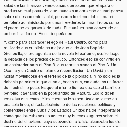
salud de las finanzas venezolanas, que saben que el aparato
productivo está postrado, que manejan información de inteligencia
sobre el descontento social, pensaron lo elemental: un maná
petrolero administrado por unos herederos tan manirrotos como
el padre no es garantía de nada. El maná termina convertido en
un barril sin fondo. En un despeñadero.
Y, como para satisfacer el ego de Raúl Castro, como para
ratificarle que su olfato es mejor que el de Jean Baptiste
Grenouille, el protagonista de la novela El perfume, ocurre luego
la debacle de los precios del crudo. Entonces eso se convirtió en
un acelerador para el Plan B, que termina siendo el Plan A. Un
Obama y un Castro en plan de reconciliación. Un David y un
Goliat moviéndose en el terreno de la diplomacia. Y no sólo es la
debacle petrolera lo que cuenta, hecho que, sin duda, es un factor
de muchísimo peso. Es que al mismo tiempo que cae el barril de
petróleo, cae también la popularidad de Maduro. Eso lo dicen
todas las encuestas. Y los cubanos lo saben. Así que, dicho en
una sola línea, el restablecimiento de las relaciones políticas y
comerciales entre Cuba y los Estados Unidos ha de interpretarse
como que los cubanos no tienen muy buenos augurios sobre el
destino del chavismo, cuya subvención a la isla alcanzaba los cien