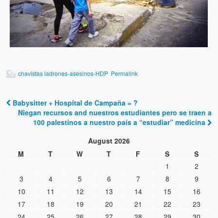
chavistas ladrones-asesinos-HDP
Permalink
Babysitter + Hospital de Campaña = ?
Post navigation
Niegan recursos and nuestros estudiantes pero se traen a
100 palestinos a nuestro país a “estudiar” medicina
August 2026
M
T
W
T
F
S
S
1
2
3
4
5
6
7
8
9
10
11
12
13
14
15
16
17
18
19
20
21
22
23
24
25
26
27
28
29
30