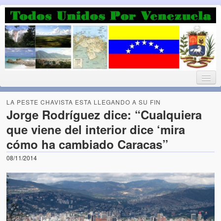
Luchando por la Democracia
Fuera el chavismo, la peor peste que le ha caido a esta tierra
LA PESTE CHAVISTA ESTA LLEGANDO A SU FIN
Jorge Rodríguez dice: “Cualquiera
que viene del interior dice ‘mira
Home
cómo ha cambiado Caracas”
¡Bienvenido!
08/11/2014
Todos Unidos por Venezuela te da la bienvenida a éste nuestro
Blog. (Todos Unidos por Venezuela welcomes you to our Blog)
Acerca de este blog (About this Blog)