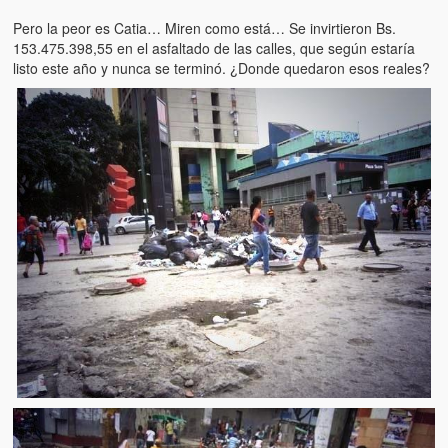
Víctimas del régimen dictatorial de Chávez desde que tomó el
poder hasta el 31 de diciembre de 2009
Pero la peor es Catia… Miren como está… Se invirtieron Bs.
153.475.398,55 en el asfaltado de las calles, que según estaría
Víctimas inocentes de la violencia castrista del 4 de Febrero de
listo este año y nunca se terminó. ¿Donde quedaron esos reales?
1992
¡¡¡Miserable traidor, mira a tu pueblo!!! (Despicable traitor, look a
your country!!!)
Fotos
Versos
Cuentos
Videos
Chistes