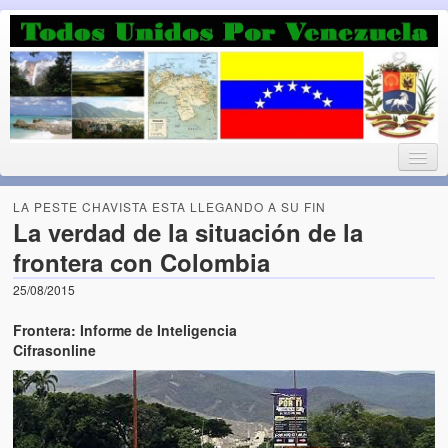
Luchando por la Democracia
Fuera el chavismo, la peor peste que le ha caido a esta tierra
LA PESTE CHAVISTA ESTA LLEGANDO A SU FIN
La verdad de la situación de la
frontera con Colombia
Home
25/08/2015
¡Bienvenido!
Frontera: Informe de Inteligencia
Todos Unidos por Venezuela te da la bienvenida a éste nuestro
Cifrasonline
Blog. (Todos Unidos por Venezuela welcomes you to our Blog)
Acerca de este blog (About this Blog)