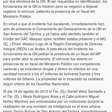
por dos efectivos de la GN. Al ser requeridos en identificación, los
funcionarios de la GN lo hicieron pero se negaron a dejarse
registrar el vehículo, pidiendo la presencia de un fiscal del
Ministerio Público.
En virtud a que el incidente fue escalando, inmediatamente hizo
acto de presencia el Comandante del Destacamento de la GN en
San Antonio del Táchira, y ya había sido alertado también el
Cmdte del GAC Vásquez quien también estaba presente y el MG
(Ej. ) Efraín Velasco Lugo de la Región Estratégica de Defensa
Integral (REDI) Los Andes. A esta altura del incidente los
funcionarios de la GN pedían la presencia de un fiscal del MP
para poder abrir la camioneta. El vehículo fue abierto en
presencia de un fiscal del Ministerio Público con competencia
nacional y se incautaron drogas y dinero en efectivo en una
cantidad cercana a los 47 millones de bolívares fuertes y tres
millones de dólares. La propiedad de lo incautado se establece,
según criterio de los Guardias Nacionales.
El día 19 de agosto de 2015 el Tte. (Ej.) Daniel Veloz Santaella y
el Tte. (Ej. ) Alexis Rodríguez Arias y el Cabo primero Miguel
Núñez Martínez son emboscados por un motorizado durante la
realización de una comisión de inteligencia en el área urbana,
barrio Simón Bolívar de San Antonio del Táchira. Inmediatamente