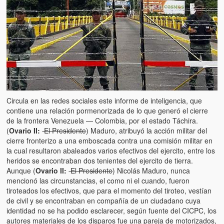
Artículos
El Tipo y los Rojos en Los Teques (The Jerk and the Reds in Lo
Teques)
Hablé con Chavistas (I spoke with chavistas)
La burla del Chavez “tan amante de los niños” (The mockery of
Chavez “such a children lover”)
Circula en las redes sociales este informe de inteligencia, que
Los niños de las calles de Venezuela (Children of the streets of
contiene una relación pormenorizada de lo que generó el cierre
Venezuela)
de la frontera Venezuela — Colombia, por el estado Táchira.
(
Ovario II:
El Presidente
) Maduro, atribuyó la acción militar del
Luis y El Mono… en armas (Luis and El Mono… armed)
cierre fronterizo a una emboscada contra una comisión militar en
la cual resultaron abaleados varios efectivos del ejercito, entre los
Puente Llaguno, Miraflores… ¿y Lina?
heridos se encontraban dos tenientes del ejercito de tierra.
Aunque (
Ovario II:
El Presidente
) Nicolás Maduro, nunca
Radio Emisoras y canales de televisión clausurados por el régi
mencionó las circunstancias, el como ni el cuando, fueron
de Chávez hasta el 2009
tiroteados los efectivos, que para el momento del tiroteo, vestían
de civil y se encontraban en compañía de un ciudadano cuya
Victimas del 11 de abril de 2002
identidad no se ha podido esclarecer, según fuente del CICPC, los
autores materiales de los disparos fue una pareja de motorizados,