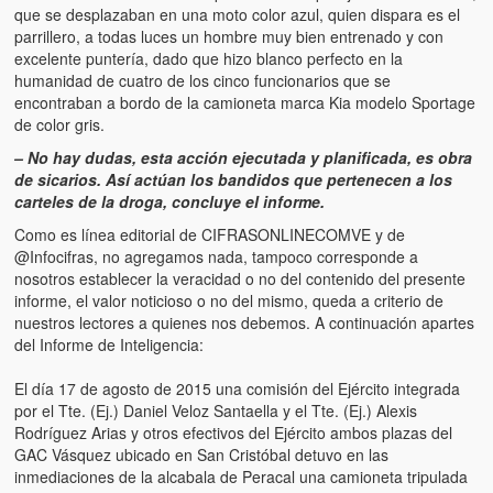
Víctimas del régimen dictatorial de Chávez desde que tomó el
que se desplazaban en una moto color azul, quien dispara es el
poder hasta el 31 de diciembre de 2009
parrillero, a todas luces un hombre muy bien entrenado y con
excelente puntería, dado que hizo blanco perfecto en la
Víctimas inocentes de la violencia castrista del 4 de Febrero de
humanidad de cuatro de los cinco funcionarios que se
1992
encontraban a bordo de la camioneta marca Kia modelo Sportage
de color gris.
¡¡¡Miserable traidor, mira a tu pueblo!!! (Despicable traitor, look a
– No hay dudas, esta acción ejecutada y planificada, es obra
your country!!!)
de sicarios. Así actúan los bandidos que pertenecen a los
carteles de la droga, concluye el informe.
Fotos
Como es línea editorial de CIFRASONLINECOMVE y de
Versos
@Infocifras, no agregamos nada, tampoco corresponde a
nosotros establecer la veracidad o no del contenido del presente
Cuentos
informe, el valor noticioso o no del mismo, queda a criterio de
nuestros lectores a quienes nos debemos. A continuación apartes
Videos
del Informe de Inteligencia:
Chistes
El día 17 de agosto de 2015 una comisión del Ejército integrada
por el Tte. (Ej.) Daniel Veloz Santaella y el Tte. (Ej.) Alexis
Rodríguez Arias y otros efectivos del Ejército ambos plazas del
GAC Vásquez ubicado en San Cristóbal detuvo en las
inmediaciones de la alcabala de Peracal una camioneta tripulada