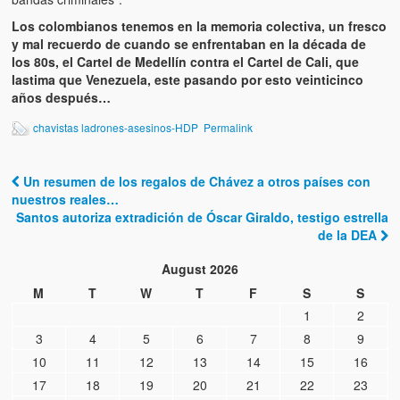
Los colombianos tenemos en la memoria colectiva, un fresco
y mal recuerdo de cuando se enfrentaban en la década de
los 80s, el Cartel de Medellín contra el Cartel de Cali, que
lastima que Venezuela, este pasando por esto veinticinco
años después…
chavistas ladrones-asesinos-HDP
Permalink
Un resumen de los regalos de Chávez a otros países con
Post navigation
nuestros reales…
Santos autoriza extradición de Óscar Giraldo, testigo estrella
de la DEA
August 2026
M
T
W
T
F
S
S
1
2
3
4
5
6
7
8
9
10
11
12
13
14
15
16
17
18
19
20
21
22
23