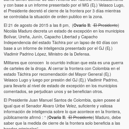
y con base a un informe presentado por el MG (Ej.) Velasco Lugo,
el Presidente decretó el cierre de la frontera por 3 días mientras
se controlaba la situación de orden publico en la zona.
El 21 de agosto de 2015 a las 8 pm, (
Ovario II:
El Presidente
)
Nicolás Maduro decreta un estado de excepción en los municipios
Bolívar, Ureña, Junín, Capacho Libertad y Capacho
Independencia del estado Táchira por un lapso de 60 días con
base a un informe de inteligencia presentado por el GJ (Ej.)
Vladimir Padrino López, Ministro de la Defensa.
Militares que conocen lo ocurrido indican que esta es una guerra
de carteles de la droga. Al cerrar la frontera con Colombia en el
estado Táchira por recomendación del Mayor General (Ej.)
Velasco Lugo y luego por presión del GJ (Ej.) Vladimir Padrino,
para llevarlo al nivel de estado de excepción en los municipios
comentados, se perjudican unos y se benefician otros.
El Presidente Juan Manuel Santos de Colombia, quien posee al
igual que el Senador Alvaro Uribe Velez, suficiente y valiosa
información de inteligencia sobre lo que acontece en la frontera,
públicamente afirmó : “ (
Ovario II:
El Presidente
) Maduro, debe
saber que la medida de cierre de la frontera solo beneficia a las
bandas criminales”.