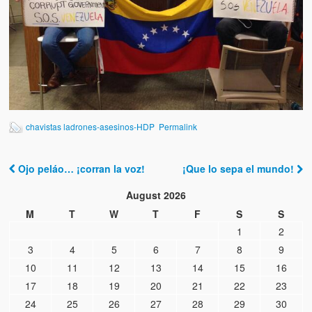
Artículos
El Tipo y los Rojos en Los Teques (The Jerk and the Reds in Lo
Teques)
Hablé con Chavistas (I spoke with chavistas)
La burla del Chavez “tan amante de los niños” (The mockery of
Chavez “such a children lover”)
chavistas ladrones-asesinos-HDP
Permalink
Los niños de las calles de Venezuela (Children of the streets of
Venezuela)
Ojo peláo… ¡corran la voz!
¡Que lo sepa el mundo!
Post navigation
Luis y El Mono… en armas (Luis and El Mono… armed)
August 2026
M
T
W
T
F
S
S
Puente Llaguno, Miraflores… ¿y Lina?
1
2
Radio Emisoras y canales de televisión clausurados por el régi
3
4
5
6
7
8
9
de Chávez hasta el 2009
10
11
12
13
14
15
16
17
18
19
20
21
22
23
Victimas del 11 de abril de 2002
24
25
26
27
28
29
30