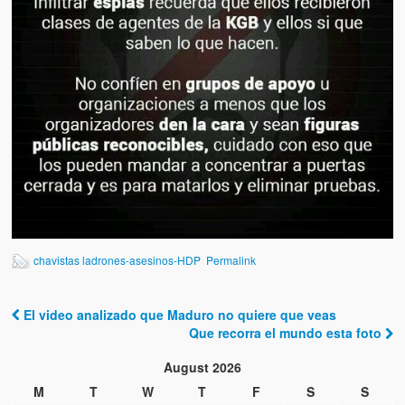
Artículos
El Tipo y los Rojos en Los Teques (The Jerk and the Reds in Lo
Teques)
Hablé con Chavistas (I spoke with chavistas)
La burla del Chavez “tan amante de los niños” (The mockery of
Chavez “such a children lover”)
Los niños de las calles de Venezuela (Children of the streets of
Venezuela)
Luis y El Mono… en armas (Luis and El Mono… armed)
chavistas ladrones-asesinos-HDP
Permalink
Puente Llaguno, Miraflores… ¿y Lina?
El video analizado que Maduro no quiere que veas
Radio Emisoras y canales de televisión clausurados por el régi
Post navigation
Que recorra el mundo esta foto
de Chávez hasta el 2009
August 2026
Victimas del 11 de abril de 2002
M
T
W
T
F
S
S