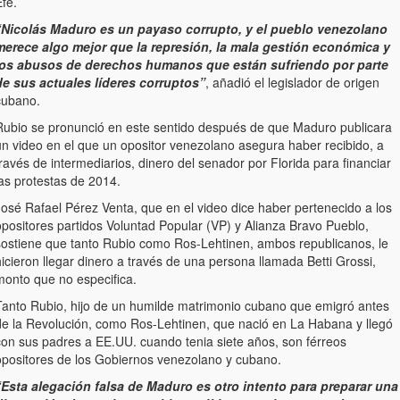
fe.
“Nicolás Maduro es un payaso corrupto, y el pueblo venezolano
merece algo mejor que la represión, la mala gestión económica y
los abusos de derechos humanos que están sufriendo por parte
de sus actuales líderes corruptos”
, añadió el legislador de origen
cubano.
Rubio se pronunció en este sentido después de que Maduro publicara
un video en el que un opositor venezolano asegura haber recibido, a
ravés de intermediarios, dinero del senador por Florida para financiar
las protestas de 2014.
José Rafael Pérez Venta, que en el video dice haber pertenecido a los
opositores partidos Voluntad Popular (VP) y Alianza Bravo Pueblo,
sostiene que tanto Rubio como Ros-Lehtinen, ambos republicanos, le
icieron llegar dinero a través de una persona llamada Betti Grossi,
monto que no especifica.
Tanto Rubio, hijo de un humilde matrimonio cubano que emigró antes
de la Revolución, como Ros-Lehtinen, que nació en La Habana y llegó
con sus padres a EE.UU. cuando tenia siete años, son férreos
opositores de los Gobiernos venezolano y cubano.
“Esta alegación falsa de Maduro es otro intento para preparar una