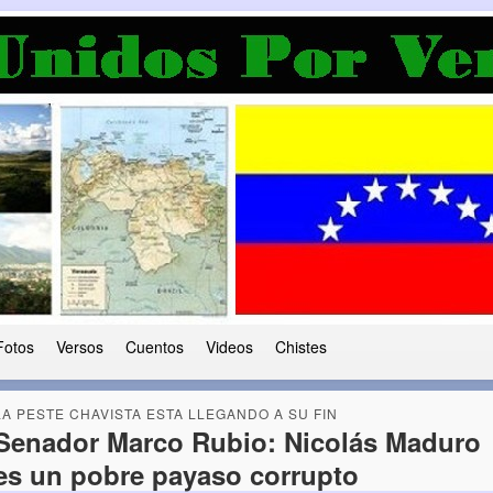
a Democracia
 le ha caido a esta tierra
Fotos
Versos
Cuentos
Videos
Chistes
LA PESTE CHAVISTA ESTA LLEGANDO A SU FIN
Senador Marco Rubio: Nicolás Maduro
es un pobre payaso corrupto