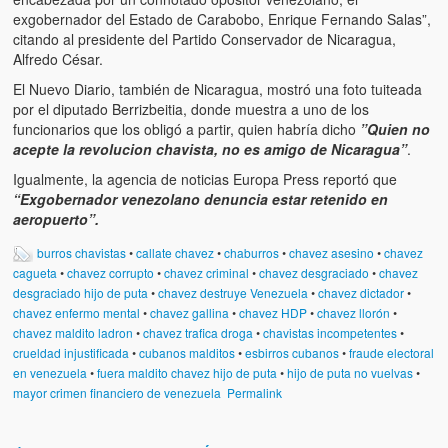
Víctimas del régimen dictatorial de Chávez desde que tomó el
exgobernador del Estado de Carabobo, Enrique Fernando Salas”,
poder hasta el 31 de diciembre de 2009
citando al presidente del Partido Conservador de Nicaragua,
Alfredo César.
Víctimas inocentes de la violencia castrista del 4 de Febrero de
1992
El Nuevo Diario, también de Nicaragua, mostró una foto tuiteada
por el diputado Berrizbeitia, donde muestra a uno de los
¡¡¡Miserable traidor, mira a tu pueblo!!! (Despicable traitor, look a
funcionarios que los obligó a partir, quien habría dicho
”Quien no
your country!!!)
acepte la revolucion chavista, no es amigo de Nicaragua”
.
Igualmente, la agencia de noticias Europa Press reportó que
Fotos
“Exgobernador venezolano denuncia estar retenido en
aeropuerto”.
Versos
burros chavistas
•
callate chavez
•
chaburros
•
chavez asesino
•
chavez
Cuentos
cagueta
•
chavez corrupto
•
chavez criminal
•
chavez desgraciado
•
chavez
desgraciado hijo de puta
•
chavez destruye Venezuela
•
chavez dictador
•
Videos
chavez enfermo mental
•
chavez gallina
•
chavez HDP
•
chavez llorón
•
chavez maldito ladron
•
chavez trafica droga
•
chavistas incompetentes
•
Chistes
crueldad injustificada
•
cubanos malditos
•
esbirros cubanos
•
fraude electoral
en venezuela
•
fuera maldito chavez hijo de puta
•
hijo de puta no vuelvas
•
mayor crimen financiero de venezuela
Permalink