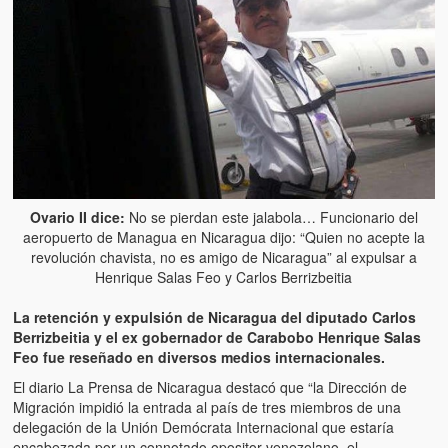
Artículos
El Tipo y los Rojos en Los Teques (The Jerk and the Reds in Lo
Teques)
Hablé con Chavistas (I spoke with chavistas)
La burla del Chavez “tan amante de los niños” (The mockery of
Chavez “such a children lover”)
Los niños de las calles de Venezuela (Children of the streets of
Ovario II dice:
No se pierdan este jalabola… Funcionario del
Venezuela)
aeropuerto de Managua en Nicaragua dijo: “Quien no acepte la
revolución chavista, no es amigo de Nicaragua” al expulsar a
Luis y El Mono… en armas (Luis and El Mono… armed)
Henrique Salas Feo y Carlos Berrizbeitia
Puente Llaguno, Miraflores… ¿y Lina?
La retención y expulsión de Nicaragua del diputado Carlos
Berrizbeitia y el ex gobernador de Carabobo Henrique Salas
Radio Emisoras y canales de televisión clausurados por el régi
Feo fue reseñado en diversos medios internacionales.
de Chávez hasta el 2009
El diario La Prensa de Nicaragua destacó que “la Dirección de
Migración impidió la entrada al país de tres miembros de una
Victimas del 11 de abril de 2002
delegación de la Unión Demócrata Internacional que estaría
encabezada por un connotado opositor venezolano, el