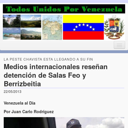
Luchando por la Democracia
Fuera el chavismo, la peor peste que le ha caido a esta tierra
LA PESTE CHAVISTA ESTA LLEGANDO A SU FIN
Medios internacionales reseñan
detención de Salas Feo y
Home
Berrizbeitia
¡Bienvenido!
22/05/2013
Todos Unidos por Venezuela te da la bienvenida a éste nuestro
Venezuela al Día
Blog. (Todos Unidos por Venezuela welcomes you to our Blog)
Por Juan Carlo Rodríguez
Acerca de este blog (About this Blog)