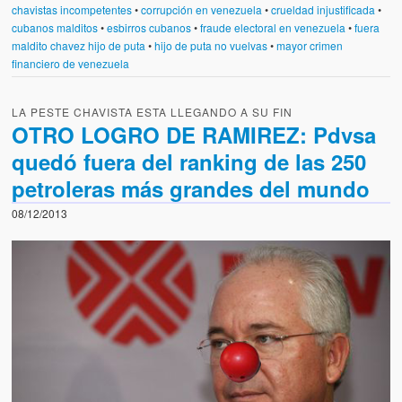
chavistas incompetentes
•
corrupción en venezuela
•
crueldad injustificada
•
cubanos malditos
•
esbirros cubanos
•
fraude electoral en venezuela
•
fuera
maldito chavez hijo de puta
•
hijo de puta no vuelvas
•
mayor crimen
financiero de venezuela
LA PESTE CHAVISTA ESTA LLEGANDO A SU FIN
OTRO LOGRO DE RAMIREZ: Pdvsa
quedó fuera del ranking de las 250
petroleras más grandes del mundo
08/12/2013