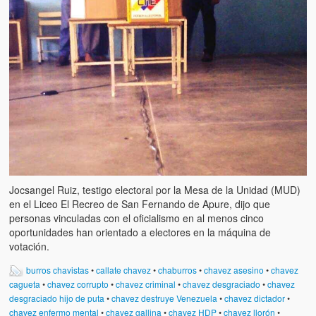
Jocsangel Ruiz, testigo electoral por la Mesa de la Unidad (MUD)
en el Liceo El Recreo de San Fernando de Apure, dijo que
personas vinculadas con el oficialismo en al menos cinco
oportunidades han orientado a electores en la máquina de
votación.
burros chavistas
•
callate chavez
•
chaburros
•
chavez asesino
•
chavez
cagueta
•
chavez corrupto
•
chavez criminal
•
chavez desgraciado
•
chavez
desgraciado hijo de puta
•
chavez destruye Venezuela
•
chavez dictador
•
chavez enfermo mental
•
chavez gallina
•
chavez HDP
•
chavez llorón
•