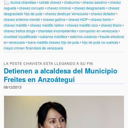
burros chavistas
•
callate chavez
•
chaburros
•
chavez asesino
•
chavez
cagueta
•
chavez corrupto
•
chavez criminal
•
chavez desgraciado
•
chavez
desgraciado hijo de puta
•
chavez destruye Venezuela
•
chavez dictador
•
chavez enfermo mental
•
chavez gallina
•
chavez HDP
•
chavez llorón
•
chavez maldito
•
chavez maldito ladron
•
chavez maldito loco
•
chavez tirano
•
chavez trafica droga
•
chavistas incompetentes
•
corrupción en venezuela
•
crueldad injustificada
•
cubanos malditos
•
esbirros cubanos
•
fraude electoral
en venezuela
•
fuera maldito chavez hijo de puta
•
hijo de puta no vuelvas
•
mayor crimen financiero de venezuela
LA PESTE CHAVISTA ESTA LLEGANDO A SU FIN
Detienen a alcaldesa del Municipio
Freites en Anzoátegui
08/12/2013