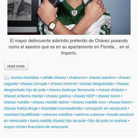
El mayor delincuente sobrinito preferido de Chávez posando
como el asesino que es en su apartamento en Florida… en el
Imperio.
read more
burros chavistas
•
callate chavez
•
chaburros
•
chavez asesino
•
chavez
cagueta
•
chavez corrupto
•
chavez criminal
•
chavez desgraciado
•
chavez
desgraciado hijo de puta
•
chavez destruye Venezuela
•
chavez dictador
•
chavez enfermo mental
•
chavez gallina
•
chavez HDP
•
chavez llorón
•
chavez maldito
•
chavez maldito ladron
•
chavez maldito loco
•
chavez tirano
•
chavez trafica droga
•
chavistas incompetentes
•
corrupción en venezuela
•
crueldad injustificada
•
cubanos malditos
•
esbirros cubanos
•
fraude electoral
en venezuela
•
fuera maldito chavez hijo de puta
•
hijo de puta no vuelvas
•
mayor crimen financiero de venezuela