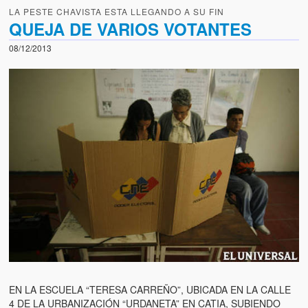
LA PESTE CHAVISTA ESTA LLEGANDO A SU FIN
QUEJA DE VARIOS VOTANTES
08/12/2013
EN LA ESCUELA “TERESA CARREÑO”, UBICADA EN LA CALLE
4 DE LA URBANIZACIÓN “URDANETA” EN CATIA, SUBIENDO