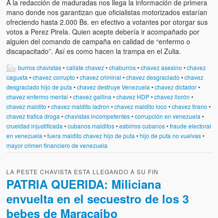
A la redacción de maduradas nos llega la información de primera
mano donde nos garantizan que oficialistas motorizados estarían
ofreciendo hasta 2.000 Bs. en efectivo a votantes por otorgar sus
votos a Perez Pirela. Quien acepte debería ir acompañado por
alguien del comando de campaña en calidad de “enfermo o
discapacitado”. Así es como hacen la trampa en el Zulia.
burros chavistas
•
callate chavez
•
chaburros
•
chavez asesino
•
chavez
cagueta
•
chavez corrupto
•
chavez criminal
•
chavez desgraciado
•
chavez
desgraciado hijo de puta
•
chavez destruye Venezuela
•
chavez dictador
•
chavez enfermo mental
•
chavez gallina
•
chavez HDP
•
chavez llorón
•
chavez maldito
•
chavez maldito ladron
•
chavez maldito loco
•
chavez tirano
•
chavez trafica droga
•
chavistas incompetentes
•
corrupción en venezuela
•
crueldad injustificada
•
cubanos malditos
•
esbirros cubanos
•
fraude electoral
en venezuela
•
fuera maldito chavez hijo de puta
•
hijo de puta no vuelvas
•
mayor crimen financiero de venezuela
LA PESTE CHAVISTA ESTA LLEGANDO A SU FIN
PATRIA QUERIDA: Miliciana
envuelta en el secuestro de los 3
bebes de Maracaibo