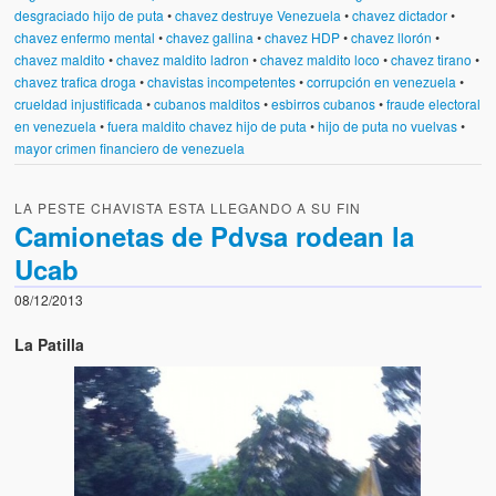
desgraciado hijo de puta
•
chavez destruye Venezuela
•
chavez dictador
•
chavez enfermo mental
•
chavez gallina
•
chavez HDP
•
chavez llorón
•
chavez maldito
•
chavez maldito ladron
•
chavez maldito loco
•
chavez tirano
•
chavez trafica droga
•
chavistas incompetentes
•
corrupción en venezuela
•
crueldad injustificada
•
cubanos malditos
•
esbirros cubanos
•
fraude electoral
en venezuela
•
fuera maldito chavez hijo de puta
•
hijo de puta no vuelvas
•
mayor crimen financiero de venezuela
LA PESTE CHAVISTA ESTA LLEGANDO A SU FIN
Camionetas de Pdvsa rodean la
Ucab
08/12/2013
La Patilla