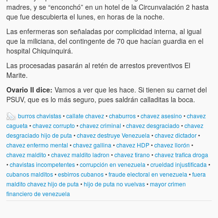
madres, y se “enconchó” en un hotel de la Circunvalación 2 hasta
que fue descubierta el lunes, en horas de la noche.
Las enfermeras son señaladas por complicidad interna, al igual
que la miliciana, del contingente de 70 que hacían guardia en el
hospital Chiquinquirá.
Las procesadas pasarán al retén de arrestos preventivos El
Marite.
Ovario II dice:
Vamos a ver que les hace. Si tienen su carnet del
PSUV, que es lo más seguro, pues saldrán calladitas la boca.
burros chavistas
•
callate chavez
•
chaburros
•
chavez asesino
•
chavez
cagueta
•
chavez corrupto
•
chavez criminal
•
chavez desgraciado
•
chavez
desgraciado hijo de puta
•
chavez destruye Venezuela
•
chavez dictador
•
chavez enfermo mental
•
chavez gallina
•
chavez HDP
•
chavez llorón
•
chavez maldito
•
chavez maldito ladron
•
chavez tirano
•
chavez trafica droga
•
chavistas incompetentes
•
corrupción en venezuela
•
crueldad injustificada
•
cubanos malditos
•
esbirros cubanos
•
fraude electoral en venezuela
•
fuera
maldito chavez hijo de puta
•
hijo de puta no vuelvas
•
mayor crimen
financiero de venezuela