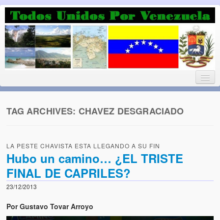
Luchando por la Democracia
Fuera el chavismo, la peor peste que le ha caido a esta tierra
TAG ARCHIVES:
CHAVEZ DESGRACIADO
Home
LA PESTE CHAVISTA ESTA LLEGANDO A SU FIN
¡Bienvenido!
Hubo un camino… ¿EL TRISTE
FINAL DE CAPRILES?
Todos Unidos por Venezuela te da la bienvenida a éste nuestro
Blog. (Todos Unidos por Venezuela welcomes you to our Blog)
23/12/2013
Acerca de este blog (About this Blog)
Por Gustavo Tovar Arroyo