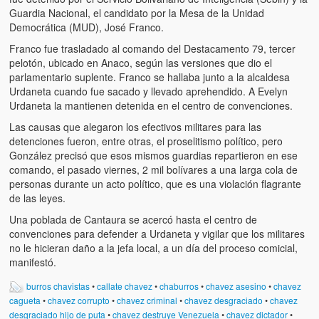
Guardia Nacional, el candidato por la Mesa de la Unidad
Democrática (MUD), José Franco.
Franco fue trasladado al comando del Destacamento 79, tercer
pelotón, ubicado en Anaco, según las versiones que dio el
parlamentario suplente. Franco se hallaba junto a la alcaldesa
Urdaneta cuando fue sacado y llevado aprehendido. A Evelyn
Urdaneta la mantienen detenida en el centro de convenciones.
Las causas que alegaron los efectivos militares para las
detenciones fueron, entre otras, el proselitismo político, pero
González precisó que esos mismos guardias repartieron en ese
comando, el pasado viernes, 2 mil bolívares a una larga cola de
personas durante un acto político, que es una violación flagrante
de las leyes.
Una poblada de Cantaura se acercó hasta el centro de
convenciones para defender a Urdaneta y vigilar que los militares
no le hicieran daño a la jefa local, a un día del proceso comicial,
manifestó.
burros chavistas
•
callate chavez
•
chaburros
•
chavez asesino
•
chavez
cagueta
•
chavez corrupto
•
chavez criminal
•
chavez desgraciado
•
chavez
desgraciado hijo de puta
•
chavez destruye Venezuela
•
chavez dictador
•