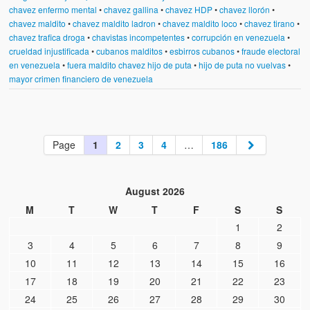
chavez enfermo mental
•
chavez gallina
•
chavez HDP
•
chavez llorón
•
chavez maldito
•
chavez maldito ladron
•
chavez maldito loco
•
chavez tirano
•
chavez trafica droga
•
chavistas incompetentes
•
corrupción en venezuela
•
crueldad injustificada
•
cubanos malditos
•
esbirros cubanos
•
fraude electoral
en venezuela
•
fuera maldito chavez hijo de puta
•
hijo de puta no vuelvas
•
mayor crimen financiero de venezuela
Page
1
2
3
4
…
186
August 2026
M
T
W
T
F
S
S
1
2
3
4
5
6
7
8
9
10
11
12
13
14
15
16
17
18
19
20
21
22
23
24
25
26
27
28
29
30