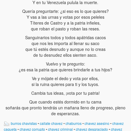
Y en tu Venezuela pulula la muerte.
Quería preguntarte: ¿si eso es lo que quieres?
Y vas a las urnas y votas por esos peleles
Títeres de Castro y a la patria infieles,
que roban el pasto y roban las reses.
Sanguinarios todos y todos apátridas cacos
que nos les importa al llenar su saco
que tú estés desnudo y aunque no lo creas
de tu desnudez ellos sienten asco.
Vuelvo y te pregunto:
¿es esa la patria que quieres brindarle a tus hijos?
Ve y mójate el dedo y vota por ellos,
si la ruina quieres para ti y los tuyos.
Cambia tus ideas, ¡vota por tu patria!
Que cuando estés dormido en tu cama
soñarás que pronto tendrás un mañana lleno de progreso, pleno
de esperanzas.
burros chavistas
•
callate chavez
•
chaburros
•
chavez asesino
•
chavez
cagueta
•
chavez corrupto
•
chavez criminal
•
chavez desgraciado
•
chavez