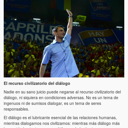
Artículos
El Tipo y los Rojos en Los Teques (The Jerk and the Reds in Lo
Teques)
Hablé con Chavistas (I spoke with chavistas)
La burla del Chavez “tan amante de los niños” (The mockery of
Chavez “such a children lover”)
Los niños de las calles de Venezuela (Children of the streets of
Venezuela)
Luis y El Mono… en armas (Luis and El Mono… armed)
El recurso civilizatorio del diálogo
Puente Llaguno, Miraflores… ¿y Lina?
Nadie en su sano juicio puede negarse al recurso civilizatorio del
diálogo, ni siquiera en condiciones adversas. No es un tema de
Radio Emisoras y canales de televisión clausurados por el régi
ingenuos ni de sumisos dialogar, es un tema de seres
de Chávez hasta el 2009
responsables.
El diálogo es el lubricante esencial de las relaciones humanas,
Victimas del 11 de abril de 2002
mientras dialogamos nos civilizamos: mientras más diálogo más