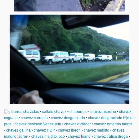
burros chavistas
•
callate chavez
•
chaburros
•
chavez asesino
•
chavez
cagueta
•
chavez corrupto
•
chavez desgraciado
•
chavez desgraciado hijo de
puta
•
chavez destruye Venezuela
•
chavez dictador
•
chavez enfermo mental
•
chavez gallina
•
chavez HDP
•
chavez llorón
•
chavez maldito
•
chavez
maldito ladron
•
chavez maldito loco
•
chavez tirano
•
chavez trafica droga
•