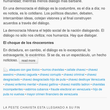
humanidad; mientras menos diálogo más barbarie.
Víctimas del régimen dictatorial de Chávez desde que tomó el
poder hasta el 31 de diciembre de 2009
En una democracia el diálogo es la costumbre, es el día a día; no
es noticia, es lo cotidiano. Los políticos discuten, debaten,
Víctimas inocentes de la violencia castrista del 4 de Febrero de
intercambian ideas, cotejan visiones y al final construyen
1992
acuerdos a través del diálogo.
La democracia hilvana el tejido social de la nación dialogando. El
¡¡¡Miserable traidor, mira a tu pueblo!!! (Despicable traitor, look a
diálogo no sólo nos civiliza; nos humaniza. Hay que dialogar.
your country!!!)
El choque de los rinocerontes
Fotos
En dictadura, en cambio, el diálogo es lo excepcional, lo
extravagante, lo excéntrico. Si se da, es un espectáculo, un hecho
Versos
noticioso.
read more
Cuentos
ataques con gas tóxico
•
burros chavistas
•
callate chavez
•
chavez
asesino
•
chavez cagueta
•
chavez corrupto
•
chavez criminal
•
chavez
Videos
desgraciado
•
chavez desgraciado hijo de puta
•
chavez destruye Venezuela
•
chavez enfermo mental
•
chavez gallina
•
chavez maldito ladron
•
chavistas
Chistes
incompetentes
•
esbirros cubanos
•
fraude electoral en venezuela
•
hijo de
puta no vuelvas
•
mayor crimen financiero de venezuela
LA PESTE CHAVISTA ESTA LLEGANDO A SU FIN