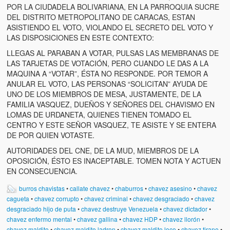
POR LA CIUDADELA BOLIVARIANA, EN LA PARROQUIA SUCRE
DEL DISTRITO METROPOLITANO DE CARACAS, ESTAN
ASISTIENDO EL VOTO, VIOLANDO EL SECRETO DEL VOTO Y
LAS DISPOSICIONES EN ESTE CONTEXTO:
LLEGAS AL PARABAN A VOTAR, PULSAS LAS MEMBRANAS DE
LAS TARJETAS DE VOTACIÓN, PERO CUANDO LE DAS A LA
MAQUINA A “VOTAR”, ÉSTA NO RESPONDE. POR TEMOR A
ANULAR EL VOTO, LAS PERSONAS “SOLICITAN” AYUDA DE
UNO DE LOS MIEMBROS DE MESA, JUSTAMENTE, DE LA
FAMILIA VASQUEZ, DUEÑOS Y SEÑORES DEL CHAVISMO EN
LOMAS DE URDANETA, QUIENES TIENEN TOMADO EL
CENTRO Y ESTE SEÑOR VASQUEZ, TE ASISTE Y SE ENTERA
DE POR QUIEN VOTASTE.
AUTORIDADES DEL CNE, DE LA MUD, MIEMBROS DE LA
OPOSICIÓN, ÉSTO ES INACEPTABLE. TOMEN NOTA Y ACTUEN
EN CONSECUENCIA.
burros chavistas
•
callate chavez
•
chaburros
•
chavez asesino
•
chavez
cagueta
•
chavez corrupto
•
chavez criminal
•
chavez desgraciado
•
chavez
desgraciado hijo de puta
•
chavez destruye Venezuela
•
chavez dictador
•
chavez enfermo mental
•
chavez gallina
•
chavez HDP
•
chavez llorón
•
chavez maldito
•
chavez maldito ladron
•
chavez maldito loco
•
chavez tirano
•